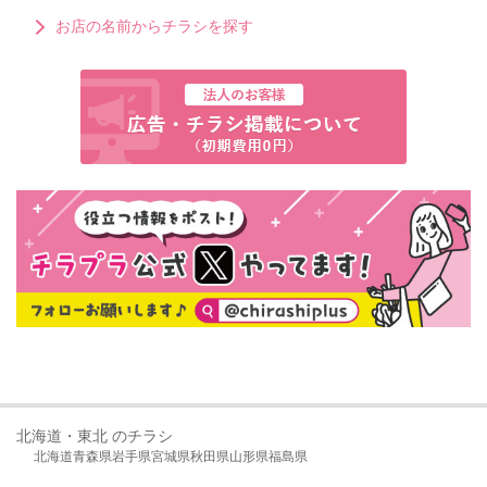
お店の名前からチラシを探す
北海道・東北 のチラシ
北海道
青森県
岩手県
宮城県
秋田県
山形県
福島県