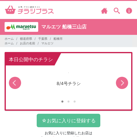
マルエツ
船橋三山店
ホーム
都道府県
千葉県
船橋市
ホーム
お店の名前
マルエツ
本日公開中のチラシ
8/4号チラシ
マ
お気に入りに登録したお店は