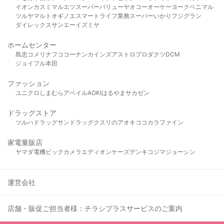
イオン
カスミ
マルエツ
スーパーバリュー
ヤオコー
オーケー
ヨークベニマル
ツルヤ
マルト
オギノ
エスマート
ライフ
業務スーパー
いかり
フジグラン
ダイレックス
サンエー
イズミヤ
ホームセンター
島忠
コメリ
ナフコ
コーナン
カインズ
アストロプロダクツ
DCM
ジョイフル本田
ファッション
ユニクロ
しまむら
アベイル
AOKI
はるやま
サカゼン
ドラッグストア
ツルハドラッグ
サンドラッグ
クスリのアオキ
ココカラファイン
家電量販店
ヤマダ電機
ビックカメラ
エディオン
ケーズデンキ
コジマ
ジョーシン
運営会社
店舗・販促ご担当者様：チラシプラスサービスのご案内