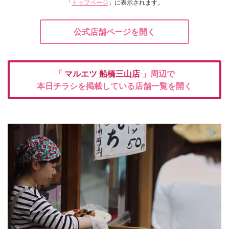
「
トップページ
」に表示されます。
公式店舗ページを開く
「
マルエツ
船橋三山店
」周辺で
本日チラシを掲載している店舗一覧を開く