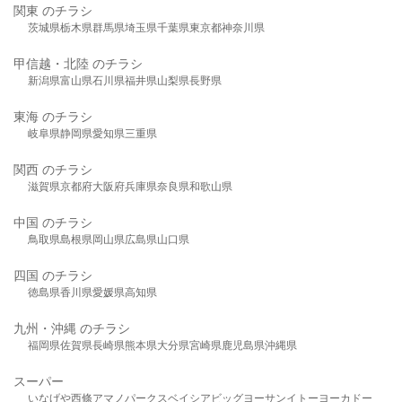
関東 のチラシ
茨城県
栃木県
群馬県
埼玉県
千葉県
東京都
神奈川県
甲信越・北陸 のチラシ
新潟県
富山県
石川県
福井県
山梨県
長野県
東海 のチラシ
岐阜県
静岡県
愛知県
三重県
関西 のチラシ
滋賀県
京都府
大阪府
兵庫県
奈良県
和歌山県
中国 のチラシ
鳥取県
島根県
岡山県
広島県
山口県
四国 のチラシ
徳島県
香川県
愛媛県
高知県
九州・沖縄 のチラシ
福岡県
佐賀県
長崎県
熊本県
大分県
宮崎県
鹿児島県
沖縄県
スーパー
いなげや
西條
アマノパークス
ベイシア
ビッグヨーサン
イトーヨーカドー