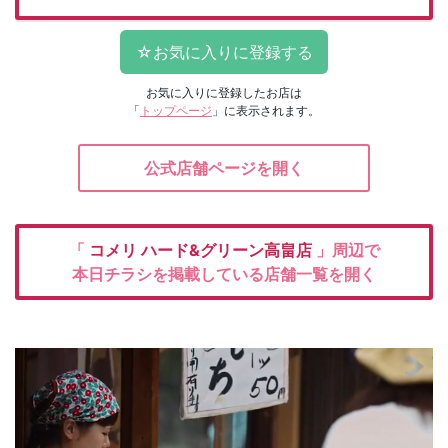
お気に入りに登録したお店は
「
トップページ
」に表示されます。
公式店舗ページを開く
「
コメリ
ハード&グリーン高畠店
」周辺で
本日チラシを掲載している店舗一覧を開く