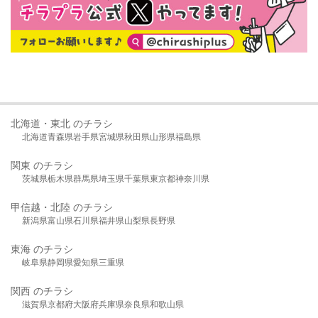
北海道・東北 のチラシ
北海道
青森県
岩手県
宮城県
秋田県
山形県
福島県
関東 のチラシ
茨城県
栃木県
群馬県
埼玉県
千葉県
東京都
神奈川県
甲信越・北陸 のチラシ
新潟県
富山県
石川県
福井県
山梨県
長野県
東海 のチラシ
岐阜県
静岡県
愛知県
三重県
関西 のチラシ
滋賀県
京都府
大阪府
兵庫県
奈良県
和歌山県