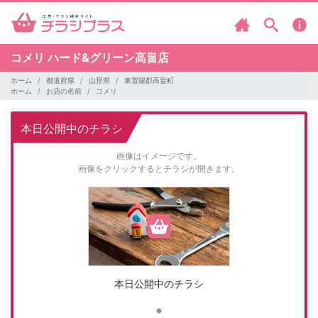
コメリ
ハード&グリーン高畠店
ホーム
都道府県
山形県
東置賜郡高畠町
ホーム
お店の名前
コメリ
本日公開中のチラシ
画像はイメージです。
画像をクリックするとチラシが開きます。
本日公開中のチラシ