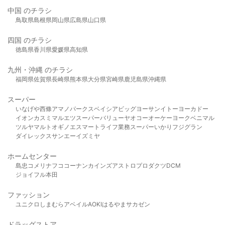
中国 のチラシ
鳥取県
島根県
岡山県
広島県
山口県
四国 のチラシ
徳島県
香川県
愛媛県
高知県
九州・沖縄 のチラシ
福岡県
佐賀県
長崎県
熊本県
大分県
宮崎県
鹿児島県
沖縄県
スーパー
いなげや
西條
アマノパークス
ベイシア
ビッグヨーサン
イトーヨーカドー
イオン
カスミ
マルエツ
スーパーバリュー
ヤオコー
オーケー
ヨークベニマル
ツルヤ
マルト
オギノ
エスマート
ライフ
業務スーパー
いかり
フジグラン
ダイレックス
サンエー
イズミヤ
ホームセンター
島忠
コメリ
ナフコ
コーナン
カインズ
アストロプロダクツ
DCM
ジョイフル本田
ファッション
ユニクロ
しまむら
アベイル
AOKI
はるやま
サカゼン
ドラッグストア