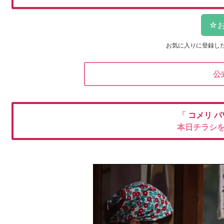
お気に入りに登録し
公
「
コメリ
パ
本日チラシ