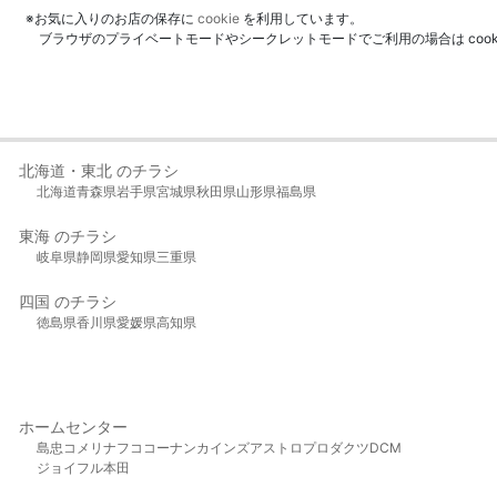
※お気に入りのお店の保存に
cookie
を利用しています。
ブラウザのプライベートモードやシークレットモードでご利用の場合は coo
北海道・東北 のチラシ
北海道
青森県
岩手県
宮城県
秋田県
山形県
福島県
東海 のチラシ
岐阜県
静岡県
愛知県
三重県
四国 のチラシ
徳島県
香川県
愛媛県
高知県
ホームセンター
島忠
コメリ
ナフコ
コーナン
カインズ
アストロプロダクツ
DCM
ジョイフル本田