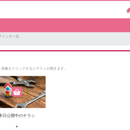
手インター店
。
画像をクリックするとチラシが開きます。
本日公開中のチラシ