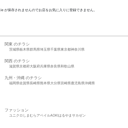
kie が保存されませんのでお店をお気に入りに登録できません。
関東 のチラシ
茨城県
栃木県
群馬県
埼玉県
千葉県
東京都
神奈川県
関西 のチラシ
滋賀県
京都府
大阪府
兵庫県
奈良県
和歌山県
九州・沖縄 のチラシ
福岡県
佐賀県
長崎県
熊本県
大分県
宮崎県
鹿児島県
沖縄県
ファッション
ユニクロ
しまむら
アベイル
AOKI
はるやま
サカゼン