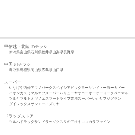
甲信越・北陸 のチラシ
新潟県
富山県
石川県
福井県
山梨県
長野県
中国 のチラシ
鳥取県
島根県
岡山県
広島県
山口県
スーパー
いなげや
西條
アマノパークス
ベイシア
ビッグヨーサン
イトーヨーカドー
イオン
カスミ
マルエツ
スーパーバリュー
ヤオコー
オーケー
ヨークベニマル
ツルヤ
マルト
オギノ
エスマート
ライフ
業務スーパー
いかり
フジグラン
ダイレックス
サンエー
イズミヤ
ドラッグストア
ツルハドラッグ
サンドラッグ
クスリのアオキ
ココカラファイン