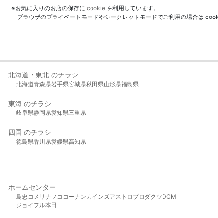
※お気に入りのお店の保存に
cookie
を利用しています。
ブラウザのプライベートモードやシークレットモードでご利用の場合は coo
北海道・東北 のチラシ
北海道
青森県
岩手県
宮城県
秋田県
山形県
福島県
東海 のチラシ
岐阜県
静岡県
愛知県
三重県
四国 のチラシ
徳島県
香川県
愛媛県
高知県
ホームセンター
島忠
コメリ
ナフコ
コーナン
カインズ
アストロプロダクツ
DCM
ジョイフル本田