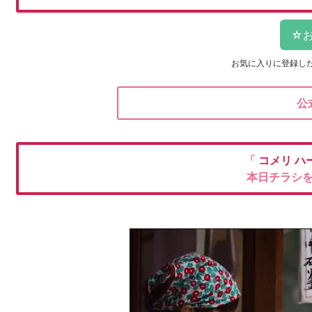
お気に入りに登録し
公
「
コメリ
ハ
本日チラシ