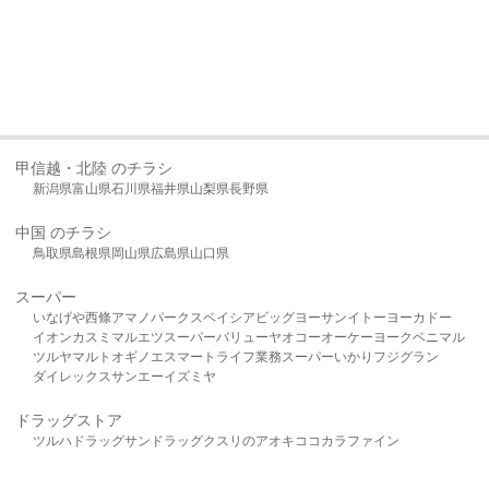
甲信越・北陸 のチラシ
新潟県
富山県
石川県
福井県
山梨県
長野県
中国 のチラシ
鳥取県
島根県
岡山県
広島県
山口県
スーパー
いなげや
西條
アマノパークス
ベイシア
ビッグヨーサン
イトーヨーカドー
イオン
カスミ
マルエツ
スーパーバリュー
ヤオコー
オーケー
ヨークベニマル
ツルヤ
マルト
オギノ
エスマート
ライフ
業務スーパー
いかり
フジグラン
ダイレックス
サンエー
イズミヤ
ドラッグストア
ツルハドラッグ
サンドラッグ
クスリのアオキ
ココカラファイン