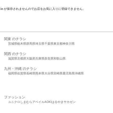
kie が保存されませんのでお店をお気に入りに登録できません。
関東 のチラシ
茨城県
栃木県
群馬県
埼玉県
千葉県
東京都
神奈川県
関西 のチラシ
滋賀県
京都府
大阪府
兵庫県
奈良県
和歌山県
九州・沖縄 のチラシ
福岡県
佐賀県
長崎県
熊本県
大分県
宮崎県
鹿児島県
沖縄県
ファッション
ユニクロ
しまむら
アベイル
AOKI
はるやま
サカゼン