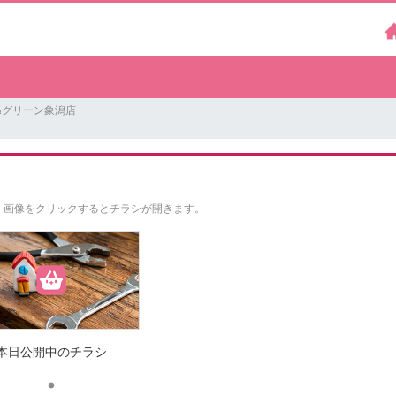
&グリーン象潟店
。
画像をクリックするとチラシが開きます。
本日公開中のチラシ