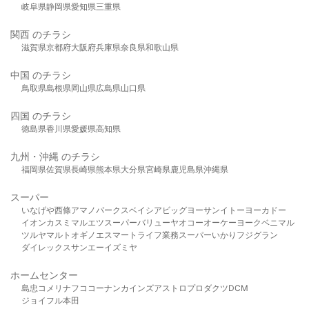
岐阜県
静岡県
愛知県
三重県
関西 のチラシ
滋賀県
京都府
大阪府
兵庫県
奈良県
和歌山県
中国 のチラシ
鳥取県
島根県
岡山県
広島県
山口県
四国 のチラシ
徳島県
香川県
愛媛県
高知県
九州・沖縄 のチラシ
福岡県
佐賀県
長崎県
熊本県
大分県
宮崎県
鹿児島県
沖縄県
スーパー
いなげや
西條
アマノパークス
ベイシア
ビッグヨーサン
イトーヨーカドー
イオン
カスミ
マルエツ
スーパーバリュー
ヤオコー
オーケー
ヨークベニマル
ツルヤ
マルト
オギノ
エスマート
ライフ
業務スーパー
いかり
フジグラン
ダイレックス
サンエー
イズミヤ
ホームセンター
島忠
コメリ
ナフコ
コーナン
カインズ
アストロプロダクツ
DCM
ジョイフル本田