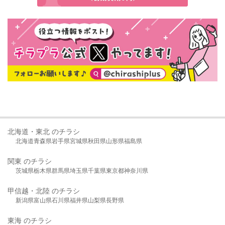
北海道・東北 のチラシ
北海道
青森県
岩手県
宮城県
秋田県
山形県
福島県
関東 のチラシ
茨城県
栃木県
群馬県
埼玉県
千葉県
東京都
神奈川県
甲信越・北陸 のチラシ
新潟県
富山県
石川県
福井県
山梨県
長野県
東海 のチラシ