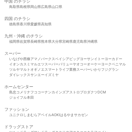
中国 のチラシ
鳥取県
島根県
岡山県
広島県
山口県
四国 のチラシ
徳島県
香川県
愛媛県
高知県
九州・沖縄 のチラシ
福岡県
佐賀県
長崎県
熊本県
大分県
宮崎県
鹿児島県
沖縄県
スーパー
いなげや
西條
アマノパークス
ベイシア
ビッグヨーサン
イトーヨーカドー
イオン
カスミ
マルエツ
スーパーバリュー
ヤオコー
オーケー
ヨークベニマル
ツルヤ
マルト
オギノ
エスマート
ライフ
業務スーパー
いかり
フジグラン
ダイレックス
サンエー
イズミヤ
ホームセンター
島忠
コメリ
ナフコ
コーナン
カインズ
アストロプロダクツ
DCM
ジョイフル本田
ファッション
ユニクロ
しまむら
アベイル
AOKI
はるやま
サカゼン
ドラッグストア