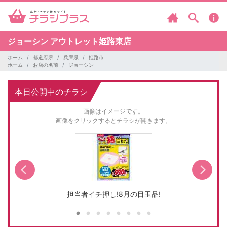
ジョーシン
アウトレット姫路東店
ホーム
都道府県
兵庫県
姫路市
ホーム
お店の名前
ジョーシン
本日公開中のチラシ
画像はイメージです。
画像をクリックするとチラシが開きます。
担当者イチ押し!8月の目玉品!