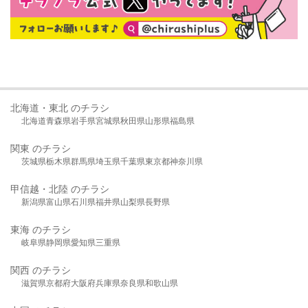
北海道・東北 のチラシ
北海道
青森県
岩手県
宮城県
秋田県
山形県
福島県
関東 のチラシ
茨城県
栃木県
群馬県
埼玉県
千葉県
東京都
神奈川県
甲信越・北陸 のチラシ
新潟県
富山県
石川県
福井県
山梨県
長野県
東海 のチラシ
岐阜県
静岡県
愛知県
三重県
関西 のチラシ
滋賀県
京都府
大阪府
兵庫県
奈良県
和歌山県