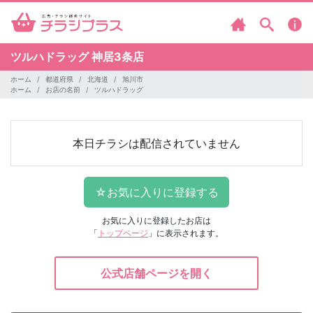
ツルハドラッグ
神居3条店
ホーム
都道府県
北海道
旭川市
ホーム
お店の名前
ツルハドラッグ
本日チラシは配信されていません
お気に入りに登録したお店は
「
トップページ
」に表示されます。
公式店舗ページを開く