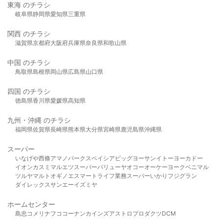
東海 のチラシ
岐阜県
静岡県
愛知県
三重県
関西 のチラシ
滋賀県
京都府
大阪府
兵庫県
奈良県
和歌山県
中国 のチラシ
鳥取県
島根県
岡山県
広島県
山口県
四国 のチラシ
徳島県
香川県
愛媛県
高知県
九州・沖縄 のチラシ
福岡県
佐賀県
長崎県
熊本県
大分県
宮崎県
鹿児島県
沖縄県
スーパー
いなげや
西條
アマノパークス
ベイシア
ビッグヨーサン
イトーヨーカドー
イオン
カスミ
マルエツ
スーパーバリュー
ヤオコー
オーケー
ヨークベニマル
ツルヤ
マルト
オギノ
エスマート
ライフ
業務スーパー
いかり
フジグラン
ダイレックス
サンエー
イズミヤ
ホームセンター
島忠
コメリ
ナフコ
コーナン
カインズ
アストロプロダクツ
DCM