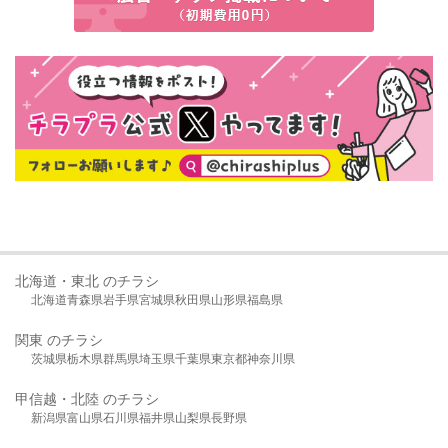
北海道・東北 のチラシ
北海道
青森県
岩手県
宮城県
秋田県
山形県
福島県
関東 のチラシ
茨城県
栃木県
群馬県
埼玉県
千葉県
東京都
神奈川県
甲信越・北陸 のチラシ
新潟県
富山県
石川県
福井県
山梨県
長野県