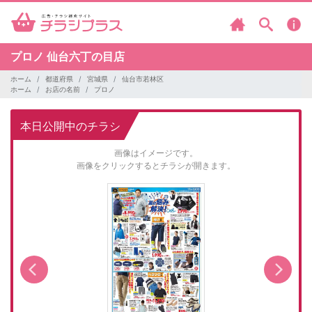
プロノ
仙台六丁の目店
ホーム
都道府県
宮城県
仙台市若林区
ホーム
お店の名前
プロノ
本日公開中のチラシ
画像はイメージです。
画像をクリックするとチラシが開きます。