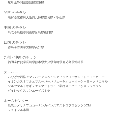
岐阜県
静岡県
愛知県
三重県
関西 のチラシ
滋賀県
京都府
大阪府
兵庫県
奈良県
和歌山県
中国 のチラシ
鳥取県
島根県
岡山県
広島県
山口県
四国 のチラシ
徳島県
香川県
愛媛県
高知県
九州・沖縄 のチラシ
福岡県
佐賀県
長崎県
熊本県
大分県
宮崎県
鹿児島県
沖縄県
スーパー
いなげや
西條
アマノパークス
ベイシア
ビッグヨーサン
イトーヨーカドー
イオン
カスミ
マルエツ
スーパーバリュー
ヤオコー
オーケー
ヨークベニマル
ツルヤ
マルト
オギノ
エスマート
ライフ
業務スーパー
いかり
フジグラン
ダイレックス
サンエー
イズミヤ
ホームセンター
島忠
コメリ
ナフコ
コーナン
カインズ
アストロプロダクツ
DCM
ジョイフル本田