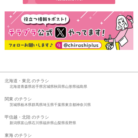
北海道・東北 のチラシ
北海道
青森県
岩手県
宮城県
秋田県
山形県
福島県
関東 のチラシ
茨城県
栃木県
群馬県
埼玉県
千葉県
東京都
神奈川県
甲信越・北陸 のチラシ
新潟県
富山県
石川県
福井県
山梨県
長野県
東海 のチラシ