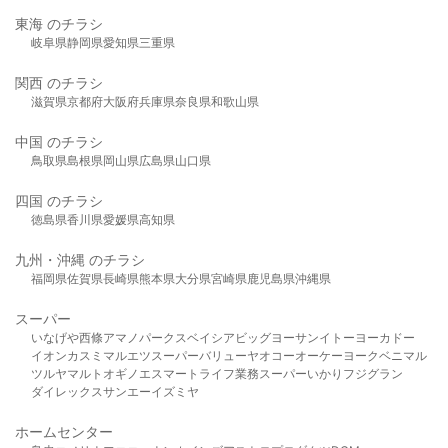
東海 のチラシ
岐阜県
静岡県
愛知県
三重県
関西 のチラシ
滋賀県
京都府
大阪府
兵庫県
奈良県
和歌山県
中国 のチラシ
鳥取県
島根県
岡山県
広島県
山口県
四国 のチラシ
徳島県
香川県
愛媛県
高知県
九州・沖縄 のチラシ
福岡県
佐賀県
長崎県
熊本県
大分県
宮崎県
鹿児島県
沖縄県
スーパー
いなげや
西條
アマノパークス
ベイシア
ビッグヨーサン
イトーヨーカドー
イオン
カスミ
マルエツ
スーパーバリュー
ヤオコー
オーケー
ヨークベニマル
ツルヤ
マルト
オギノ
エスマート
ライフ
業務スーパー
いかり
フジグラン
ダイレックス
サンエー
イズミヤ
ホームセンター