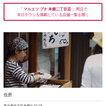
「
マルエツ プチ
本郷二丁目店
」周辺で
本日チラシを掲載している店舗一覧を開く
住所
東京都文京区本郷2-27-18