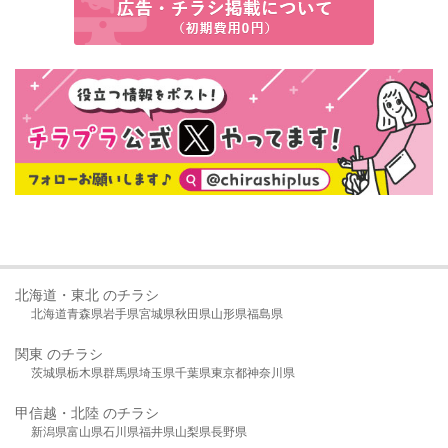
北海道・東北 のチラシ
北海道
青森県
岩手県
宮城県
秋田県
山形県
福島県
関東 のチラシ
茨城県
栃木県
群馬県
埼玉県
千葉県
東京都
神奈川県
甲信越・北陸 のチラシ
新潟県
富山県
石川県
福井県
山梨県
長野県