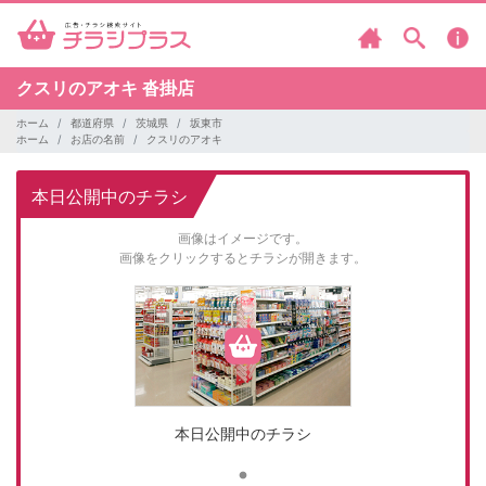
クスリのアオキ
沓掛店
ホーム
都道府県
茨城県
坂東市
ホーム
お店の名前
クスリのアオキ
本日公開中のチラシ
画像はイメージです。
画像をクリックするとチラシが開きます。
本日公開中のチラシ