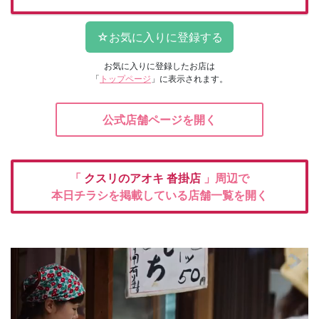
お気に入りに登録したお店は
「
トップページ
」に表示されます。
公式店舗ページを開く
「
クスリのアオキ
沓掛店
」周辺で
本日チラシを掲載している店舗一覧を開く