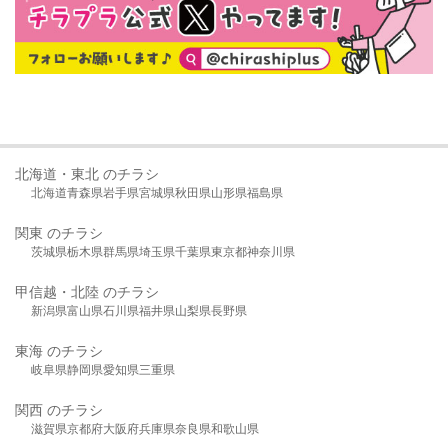
北海道・東北 のチラシ
北海道
青森県
岩手県
宮城県
秋田県
山形県
福島県
関東 のチラシ
茨城県
栃木県
群馬県
埼玉県
千葉県
東京都
神奈川県
甲信越・北陸 のチラシ
新潟県
富山県
石川県
福井県
山梨県
長野県
東海 のチラシ
岐阜県
静岡県
愛知県
三重県
関西 のチラシ
滋賀県
京都府
大阪府
兵庫県
奈良県
和歌山県