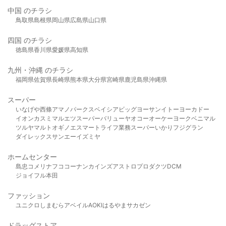
中国 のチラシ
鳥取県
島根県
岡山県
広島県
山口県
四国 のチラシ
徳島県
香川県
愛媛県
高知県
九州・沖縄 のチラシ
福岡県
佐賀県
長崎県
熊本県
大分県
宮崎県
鹿児島県
沖縄県
スーパー
いなげや
西條
アマノパークス
ベイシア
ビッグヨーサン
イトーヨーカドー
イオン
カスミ
マルエツ
スーパーバリュー
ヤオコー
オーケー
ヨークベニマル
ツルヤ
マルト
オギノ
エスマート
ライフ
業務スーパー
いかり
フジグラン
ダイレックス
サンエー
イズミヤ
ホームセンター
島忠
コメリ
ナフコ
コーナン
カインズ
アストロプロダクツ
DCM
ジョイフル本田
ファッション
ユニクロ
しまむら
アベイル
AOKI
はるやま
サカゼン
ドラッグストア