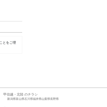
ことをご理
甲信越・北陸 のチラシ
新潟県
富山県
石川県
福井県
山梨県
長野県