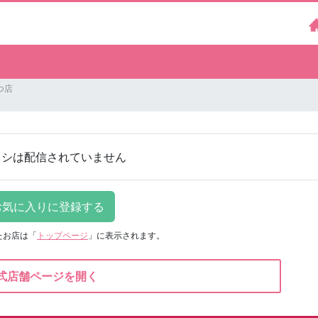
つ店
ラシは配信されていません
たお店は
「
トップページ
」に表示されます。
式店舗ページを開く