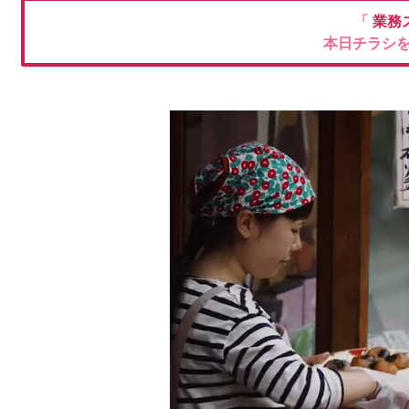
「
業務
本日チラシ