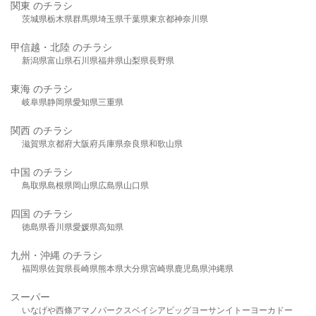
関東 のチラシ
茨城県
栃木県
群馬県
埼玉県
千葉県
東京都
神奈川県
甲信越・北陸 のチラシ
新潟県
富山県
石川県
福井県
山梨県
長野県
東海 のチラシ
岐阜県
静岡県
愛知県
三重県
関西 のチラシ
滋賀県
京都府
大阪府
兵庫県
奈良県
和歌山県
中国 のチラシ
鳥取県
島根県
岡山県
広島県
山口県
四国 のチラシ
徳島県
香川県
愛媛県
高知県
九州・沖縄 のチラシ
福岡県
佐賀県
長崎県
熊本県
大分県
宮崎県
鹿児島県
沖縄県
スーパー
いなげや
西條
アマノパークス
ベイシア
ビッグヨーサン
イトーヨーカドー