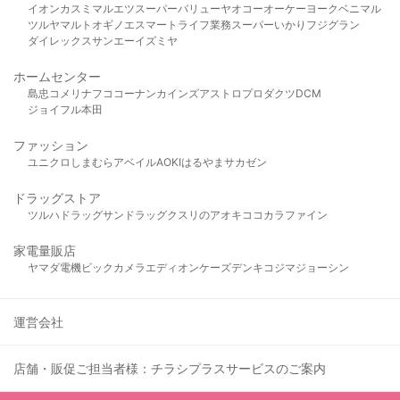
イオン
カスミ
マルエツ
スーパーバリュー
ヤオコー
オーケー
ヨークベニマル
ツルヤ
マルト
オギノ
エスマート
ライフ
業務スーパー
いかり
フジグラン
ダイレックス
サンエー
イズミヤ
ホームセンター
島忠
コメリ
ナフコ
コーナン
カインズ
アストロプロダクツ
DCM
ジョイフル本田
ファッション
ユニクロ
しまむら
アベイル
AOKI
はるやま
サカゼン
ドラッグストア
ツルハドラッグ
サンドラッグ
クスリのアオキ
ココカラファイン
家電量販店
ヤマダ電機
ビックカメラ
エディオン
ケーズデンキ
コジマ
ジョーシン
運営会社
店舗・販促ご担当者様：チラシプラスサービスのご案内