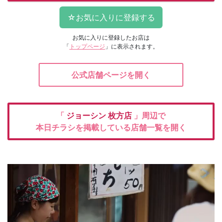
お気に入りに登録したお店は
「
トップページ
」に表示されます。
公式店舗ページを開く
「
ジョーシン
枚方店
」周辺で
本日チラシを掲載している店舗一覧を開く