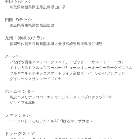
中国 のチラシ
鳥取県
島根県
岡山県
広島県
山口県
四国 のチラシ
徳島県
香川県
愛媛県
高知県
九州・沖縄 のチラシ
福岡県
佐賀県
長崎県
熊本県
大分県
宮崎県
鹿児島県
沖縄県
スーパー
いなげや
西條
アマノパークス
ベイシア
ビッグヨーサン
イトーヨーカドー
イオン
カスミ
マルエツ
スーパーバリュー
ヤオコー
オーケー
ヨークベニマル
ツルヤ
マルト
オギノ
エスマート
ライフ
業務スーパー
いかり
フジグラン
ダイレックス
サンエー
イズミヤ
ホームセンター
島忠
コメリ
ナフコ
コーナン
カインズ
アストロプロダクツ
DCM
ジョイフル本田
ファッション
ユニクロ
しまむら
アベイル
AOKI
はるやま
サカゼン
ドラッグストア