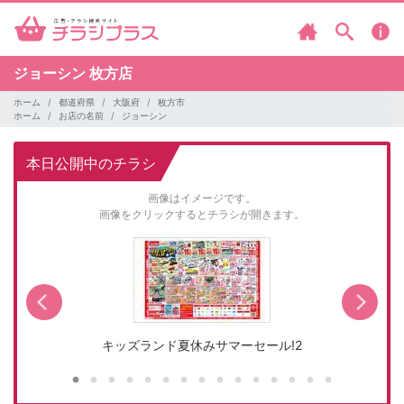
ジョーシン
枚方店
ホーム
都道府県
大阪府
枚方市
ホーム
お店の名前
ジョーシン
本日公開中のチラシ
画像はイメージです。
画像をクリックするとチラシが開きます。
キッズランド夏休みサマーセール!2