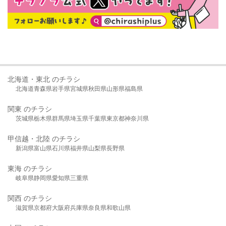
北海道・東北 のチラシ
北海道
青森県
岩手県
宮城県
秋田県
山形県
福島県
関東 のチラシ
茨城県
栃木県
群馬県
埼玉県
千葉県
東京都
神奈川県
甲信越・北陸 のチラシ
新潟県
富山県
石川県
福井県
山梨県
長野県
東海 のチラシ
岐阜県
静岡県
愛知県
三重県
関西 のチラシ
滋賀県
京都府
大阪府
兵庫県
奈良県
和歌山県