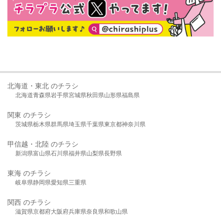
北海道・東北 のチラシ
北海道
青森県
岩手県
宮城県
秋田県
山形県
福島県
関東 のチラシ
茨城県
栃木県
群馬県
埼玉県
千葉県
東京都
神奈川県
甲信越・北陸 のチラシ
新潟県
富山県
石川県
福井県
山梨県
長野県
東海 のチラシ
岐阜県
静岡県
愛知県
三重県
関西 のチラシ
滋賀県
京都府
大阪府
兵庫県
奈良県
和歌山県