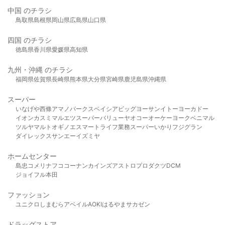
中国 のチラシ
鳥取県
島根県
岡山県
広島県
山口県
四国 のチラシ
徳島県
香川県
愛媛県
高知県
九州・沖縄 のチラシ
福岡県
佐賀県
長崎県
熊本県
大分県
宮崎県
鹿児島県
沖縄県
スーパー
いなげや
西條
アマノパークス
ベイシア
ビッグヨーサン
イトーヨーカドー
イオン
カスミ
マルエツ
スーパーバリュー
ヤオコー
オーケー
ヨークベニマル
ツルヤ
マルト
オギノ
エスマート
ライフ
業務スーパー
いかり
フジグラン
ダイレックス
サンエー
イズミヤ
ホームセンター
島忠
コメリ
ナフコ
コーナン
カインズ
アストロプロダクツ
DCM
ジョイフル本田
ファッション
ユニクロ
しまむら
アベイル
AOKI
はるやま
サカゼン
ドラッグストア