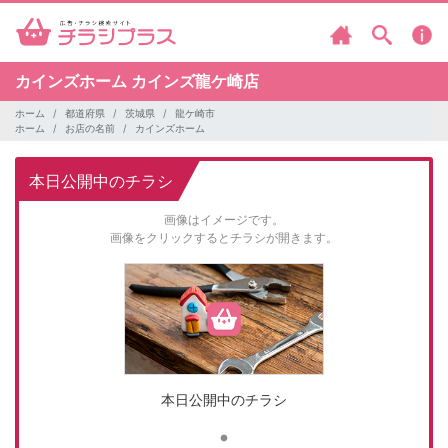
カインズホーム
カインズ龍ケ崎店
ホーム
都道府県
茨城県
龍ケ崎市
ホーム
お店の名前
カインズホーム
本日公開中のチラシ
画像はイメージです。
画像をクリックするとチラシが開きます。
本日公開中のチラシ