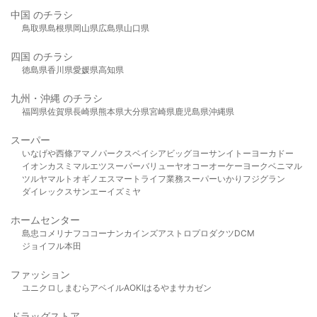
中国 のチラシ
鳥取県
島根県
岡山県
広島県
山口県
四国 のチラシ
徳島県
香川県
愛媛県
高知県
九州・沖縄 のチラシ
福岡県
佐賀県
長崎県
熊本県
大分県
宮崎県
鹿児島県
沖縄県
スーパー
いなげや
西條
アマノパークス
ベイシア
ビッグヨーサン
イトーヨーカドー
イオン
カスミ
マルエツ
スーパーバリュー
ヤオコー
オーケー
ヨークベニマル
ツルヤ
マルト
オギノ
エスマート
ライフ
業務スーパー
いかり
フジグラン
ダイレックス
サンエー
イズミヤ
ホームセンター
島忠
コメリ
ナフコ
コーナン
カインズ
アストロプロダクツ
DCM
ジョイフル本田
ファッション
ユニクロ
しまむら
アベイル
AOKI
はるやま
サカゼン
ドラッグストア