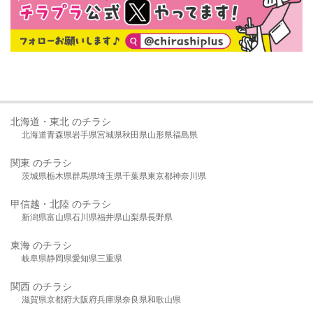
北海道・東北 のチラシ
北海道
青森県
岩手県
宮城県
秋田県
山形県
福島県
関東 のチラシ
茨城県
栃木県
群馬県
埼玉県
千葉県
東京都
神奈川県
甲信越・北陸 のチラシ
新潟県
富山県
石川県
福井県
山梨県
長野県
東海 のチラシ
岐阜県
静岡県
愛知県
三重県
関西 のチラシ
滋賀県
京都府
大阪府
兵庫県
奈良県
和歌山県