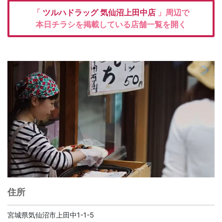
「
ツルハドラッグ
気仙沼上田中店
」周辺で
本日チラシを掲載している店舗一覧を開く
住所
宮城県気仙沼市上田中1-1-5