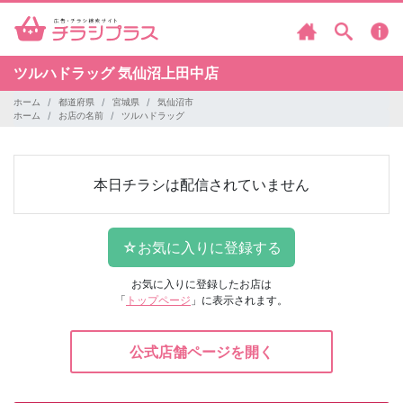
ツルハドラッグ
気仙沼上田中店
ホーム
都道府県
宮城県
気仙沼市
ホーム
お店の名前
ツルハドラッグ
本日チラシは配信されていません
お気に入りに登録したお店は
「
トップページ
」に表示されます。
公式店舗ページを開く