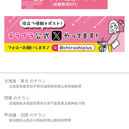
北海道・東北 のチラシ
北海道
青森県
岩手県
宮城県
秋田県
山形県
福島県
関東 のチラシ
茨城県
栃木県
群馬県
埼玉県
千葉県
東京都
神奈川県
甲信越・北陸 のチラシ
新潟県
富山県
石川県
福井県
山梨県
長野県