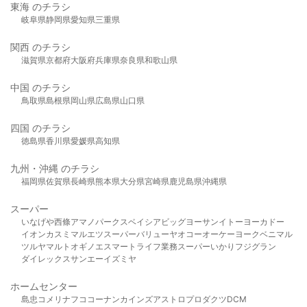
東海 のチラシ
岐阜県
静岡県
愛知県
三重県
関西 のチラシ
滋賀県
京都府
大阪府
兵庫県
奈良県
和歌山県
中国 のチラシ
鳥取県
島根県
岡山県
広島県
山口県
四国 のチラシ
徳島県
香川県
愛媛県
高知県
九州・沖縄 のチラシ
福岡県
佐賀県
長崎県
熊本県
大分県
宮崎県
鹿児島県
沖縄県
スーパー
いなげや
西條
アマノパークス
ベイシア
ビッグヨーサン
イトーヨーカドー
イオン
カスミ
マルエツ
スーパーバリュー
ヤオコー
オーケー
ヨークベニマル
ツルヤ
マルト
オギノ
エスマート
ライフ
業務スーパー
いかり
フジグラン
ダイレックス
サンエー
イズミヤ
ホームセンター
島忠
コメリ
ナフコ
コーナン
カインズ
アストロプロダクツ
DCM