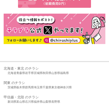
北海道・東北 のチラシ
北海道
青森県
岩手県
宮城県
秋田県
山形県
福島県
関東 のチラシ
茨城県
栃木県
群馬県
埼玉県
千葉県
東京都
神奈川県
甲信越・北陸 のチラシ
新潟県
富山県
石川県
福井県
山梨県
長野県