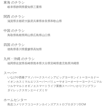
東海 のチラシ
岐阜県
静岡県
愛知県
三重県
関西 のチラシ
滋賀県
京都府
大阪府
兵庫県
奈良県
和歌山県
中国 のチラシ
鳥取県
島根県
岡山県
広島県
山口県
四国 のチラシ
徳島県
香川県
愛媛県
高知県
九州・沖縄 のチラシ
福岡県
佐賀県
長崎県
熊本県
大分県
宮崎県
鹿児島県
沖縄県
スーパー
いなげや
西條
アマノパークス
ベイシア
ビッグヨーサン
イトーヨーカドー
イオン
カスミ
マルエツ
スーパーバリュー
ヤオコー
オーケー
ヨークベニマル
ツルヤ
マルト
オギノ
エスマート
ライフ
業務スーパー
いかり
フジグラン
ダイレックス
サンエー
イズミヤ
ホームセンター
島忠
コメリ
ナフコ
コーナン
カインズ
アストロプロダクツ
DCM