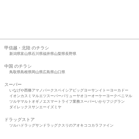
甲信越・北陸 のチラシ
新潟県
富山県
石川県
福井県
山梨県
長野県
中国 のチラシ
鳥取県
島根県
岡山県
広島県
山口県
スーパー
いなげや
西條
アマノパークス
ベイシア
ビッグヨーサン
イトーヨーカドー
イオン
カスミ
マルエツ
スーパーバリュー
ヤオコー
オーケー
ヨークベニマル
ツルヤ
マルト
オギノ
エスマート
ライフ
業務スーパー
いかり
フジグラン
ダイレックス
サンエー
イズミヤ
ドラッグストア
ツルハドラッグ
サンドラッグ
クスリのアオキ
ココカラファイン