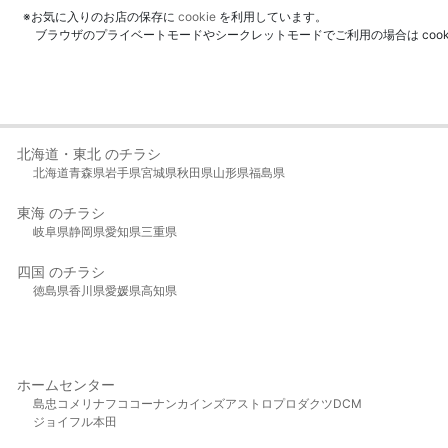
※お気に入りのお店の保存に
cookie
を利用しています。
ブラウザのプライベートモードやシークレットモードでご利用の場合は coo
北海道・東北 のチラシ
北海道
青森県
岩手県
宮城県
秋田県
山形県
福島県
東海 のチラシ
岐阜県
静岡県
愛知県
三重県
四国 のチラシ
徳島県
香川県
愛媛県
高知県
ホームセンター
島忠
コメリ
ナフコ
コーナン
カインズ
アストロプロダクツ
DCM
ジョイフル本田