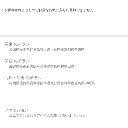
kie が保存されませんのでお店をお気に入りに登録できません。
関東 のチラシ
茨城県
栃木県
群馬県
埼玉県
千葉県
東京都
神奈川県
関西 のチラシ
滋賀県
京都府
大阪府
兵庫県
奈良県
和歌山県
九州・沖縄 のチラシ
福岡県
佐賀県
長崎県
熊本県
大分県
宮崎県
鹿児島県
沖縄県
ファッション
ユニクロ
しまむら
アベイル
AOKI
はるやま
サカゼン