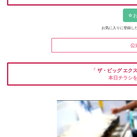
お気に入りに登録し
公
「
ザ・ビッグ エク
本日チラシ