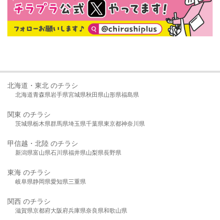
北海道・東北 のチラシ
北海道
青森県
岩手県
宮城県
秋田県
山形県
福島県
関東 のチラシ
茨城県
栃木県
群馬県
埼玉県
千葉県
東京都
神奈川県
甲信越・北陸 のチラシ
新潟県
富山県
石川県
福井県
山梨県
長野県
東海 のチラシ
岐阜県
静岡県
愛知県
三重県
関西 のチラシ
滋賀県
京都府
大阪府
兵庫県
奈良県
和歌山県