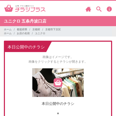
ユニクロ
五条丹波口店
ホーム
都道府県
京都府
京都市下京区
ホーム
お店の名前
ユニクロ
本日公開中のチラシ
画像はイメージです。
画像をクリックするとチラシが開きます。
本日公開中のチラシ