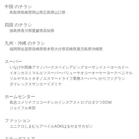
中国 のチラシ
鳥取県
島根県
岡山県
広島県
山口県
四国 のチラシ
徳島県
香川県
愛媛県
高知県
九州・沖縄 のチラシ
福岡県
佐賀県
長崎県
熊本県
大分県
宮崎県
鹿児島県
沖縄県
スーパー
いなげや
西條
アマノパークス
ベイシア
ビッグヨーサン
イトーヨーカドー
イオン
カスミ
マルエツ
スーパーバリュー
ヤオコー
オーケー
ヨークベニマル
ツルヤ
マルト
オギノ
エスマート
ライフ
業務スーパー
いかり
フジグラン
ダイレックス
サンエー
イズミヤ
ホームセンター
島忠
コメリ
ナフコ
コーナン
カインズ
アストロプロダクツ
DCM
ジョイフル本田
ファッション
ユニクロ
しまむら
アベイル
AOKI
はるやま
サカゼン
ドラッグストア