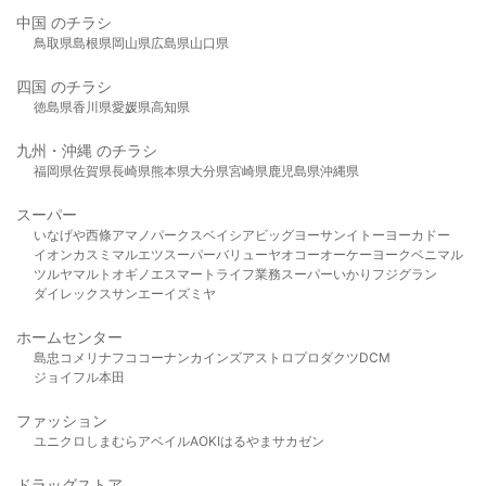
中国 のチラシ
鳥取県
島根県
岡山県
広島県
山口県
四国 のチラシ
徳島県
香川県
愛媛県
高知県
九州・沖縄 のチラシ
福岡県
佐賀県
長崎県
熊本県
大分県
宮崎県
鹿児島県
沖縄県
スーパー
いなげや
西條
アマノパークス
ベイシア
ビッグヨーサン
イトーヨーカドー
イオン
カスミ
マルエツ
スーパーバリュー
ヤオコー
オーケー
ヨークベニマル
ツルヤ
マルト
オギノ
エスマート
ライフ
業務スーパー
いかり
フジグラン
ダイレックス
サンエー
イズミヤ
ホームセンター
島忠
コメリ
ナフコ
コーナン
カインズ
アストロプロダクツ
DCM
ジョイフル本田
ファッション
ユニクロ
しまむら
アベイル
AOKI
はるやま
サカゼン
ドラッグストア