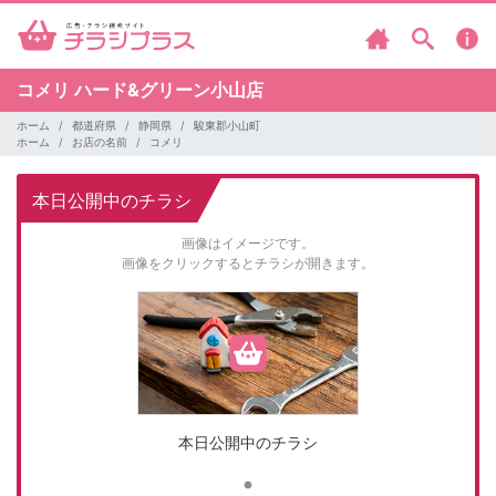
コメリ
ハード&グリーン小山店
ホーム
都道府県
静岡県
駿東郡小山町
ホーム
お店の名前
コメリ
本日公開中のチラシ
画像はイメージです。
画像をクリックするとチラシが開きます。
本日公開中のチラシ