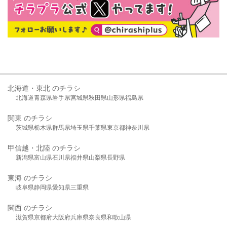
北海道・東北 のチラシ
北海道
青森県
岩手県
宮城県
秋田県
山形県
福島県
関東 のチラシ
茨城県
栃木県
群馬県
埼玉県
千葉県
東京都
神奈川県
甲信越・北陸 のチラシ
新潟県
富山県
石川県
福井県
山梨県
長野県
東海 のチラシ
岐阜県
静岡県
愛知県
三重県
関西 のチラシ
滋賀県
京都府
大阪府
兵庫県
奈良県
和歌山県