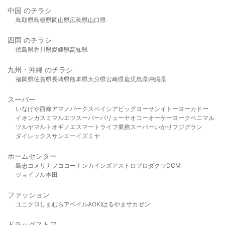
中国 のチラシ
鳥取県
島根県
岡山県
広島県
山口県
四国 のチラシ
徳島県
香川県
愛媛県
高知県
九州・沖縄 のチラシ
福岡県
佐賀県
長崎県
熊本県
大分県
宮崎県
鹿児島県
沖縄県
スーパー
いなげや
西條
アマノパークス
ベイシア
ビッグヨーサン
イトーヨーカドー
イオン
カスミ
マルエツ
スーパーバリュー
ヤオコー
オーケー
ヨークベニマル
ツルヤ
マルト
オギノ
エスマート
ライフ
業務スーパー
いかり
フジグラン
ダイレックス
サンエー
イズミヤ
ホームセンター
島忠
コメリ
ナフコ
コーナン
カインズ
アストロプロダクツ
DCM
ジョイフル本田
ファッション
ユニクロ
しまむら
アベイル
AOKI
はるやま
サカゼン
ドラッグストア