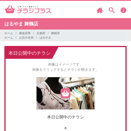
はるやま
舞鶴店
ホーム
都道府県
京都府
舞鶴市
ホーム
お店の名前
はるやま
本日公開中のチラシ
画像はイメージです。
画像をクリックするとチラシが開きます。
本日公開中のチラシ