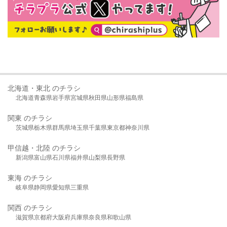
北海道・東北 のチラシ
北海道
青森県
岩手県
宮城県
秋田県
山形県
福島県
関東 のチラシ
茨城県
栃木県
群馬県
埼玉県
千葉県
東京都
神奈川県
甲信越・北陸 のチラシ
新潟県
富山県
石川県
福井県
山梨県
長野県
東海 のチラシ
岐阜県
静岡県
愛知県
三重県
関西 のチラシ
滋賀県
京都府
大阪府
兵庫県
奈良県
和歌山県