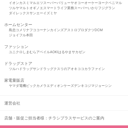
イオン
カスミ
マルエツ
スーパーバリュー
ヤオコー
オーケー
ヨークベニマル
ツルヤ
マルト
オギノ
エスマート
ライフ
業務スーパー
いかり
フジグラン
ダイレックス
サンエー
イズミヤ
ホームセンター
島忠
コメリ
ナフコ
コーナン
カインズ
アストロプロダクツ
DCM
ジョイフル本田
ファッション
ユニクロ
しまむら
アベイル
AOKI
はるやま
サカゼン
ドラッグストア
ツルハドラッグ
サンドラッグ
クスリのアオキ
ココカラファイン
家電量販店
ヤマダ電機
ビックカメラ
エディオン
ケーズデンキ
コジマ
ジョーシン
運営会社
店舗・販促ご担当者様：チラシプラスサービスのご案内