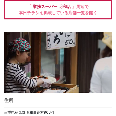
「
業務スーパー
明和店
」周辺で
本日チラシを掲載している店舗一覧を開く
住所
三重県多気郡明和町蓑村906-1