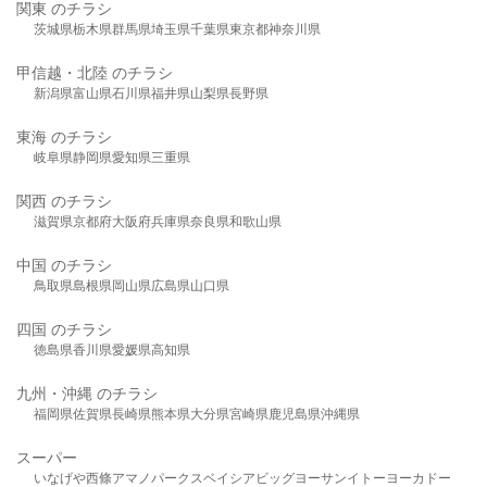
関東 のチラシ
茨城県
栃木県
群馬県
埼玉県
千葉県
東京都
神奈川県
甲信越・北陸 のチラシ
新潟県
富山県
石川県
福井県
山梨県
長野県
東海 のチラシ
岐阜県
静岡県
愛知県
三重県
関西 のチラシ
滋賀県
京都府
大阪府
兵庫県
奈良県
和歌山県
中国 のチラシ
鳥取県
島根県
岡山県
広島県
山口県
四国 のチラシ
徳島県
香川県
愛媛県
高知県
九州・沖縄 のチラシ
福岡県
佐賀県
長崎県
熊本県
大分県
宮崎県
鹿児島県
沖縄県
スーパー
いなげや
西條
アマノパークス
ベイシア
ビッグヨーサン
イトーヨーカドー