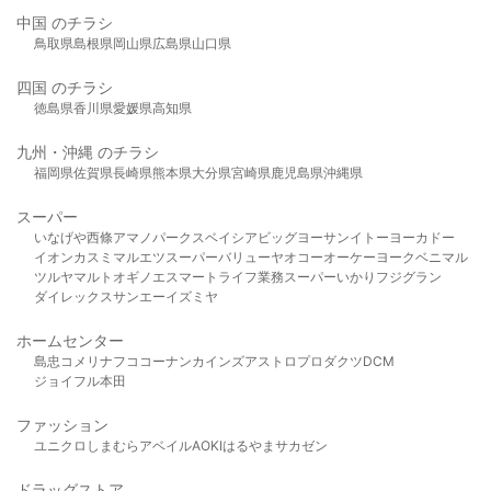
中国 のチラシ
鳥取県
島根県
岡山県
広島県
山口県
四国 のチラシ
徳島県
香川県
愛媛県
高知県
九州・沖縄 のチラシ
福岡県
佐賀県
長崎県
熊本県
大分県
宮崎県
鹿児島県
沖縄県
スーパー
いなげや
西條
アマノパークス
ベイシア
ビッグヨーサン
イトーヨーカドー
イオン
カスミ
マルエツ
スーパーバリュー
ヤオコー
オーケー
ヨークベニマル
ツルヤ
マルト
オギノ
エスマート
ライフ
業務スーパー
いかり
フジグラン
ダイレックス
サンエー
イズミヤ
ホームセンター
島忠
コメリ
ナフコ
コーナン
カインズ
アストロプロダクツ
DCM
ジョイフル本田
ファッション
ユニクロ
しまむら
アベイル
AOKI
はるやま
サカゼン
ドラッグストア