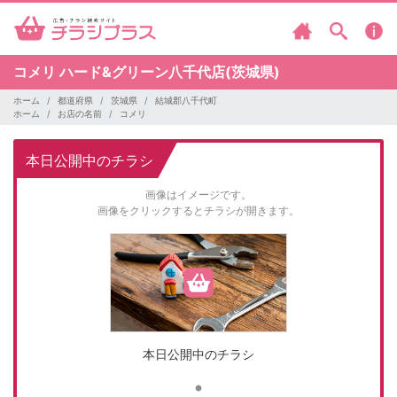
コメリ
ハード&グリーン八千代店(茨城県)
ホーム
都道府県
茨城県
結城郡八千代町
ホーム
お店の名前
コメリ
本日公開中のチラシ
画像はイメージです。
画像をクリックするとチラシが開きます。
本日公開中のチラシ