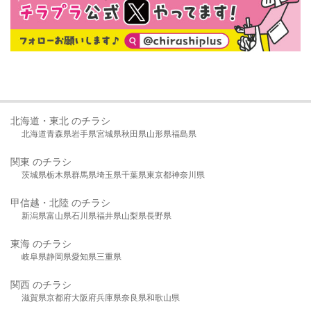
北海道・東北 のチラシ
北海道
青森県
岩手県
宮城県
秋田県
山形県
福島県
関東 のチラシ
茨城県
栃木県
群馬県
埼玉県
千葉県
東京都
神奈川県
甲信越・北陸 のチラシ
新潟県
富山県
石川県
福井県
山梨県
長野県
東海 のチラシ
岐阜県
静岡県
愛知県
三重県
関西 のチラシ
滋賀県
京都府
大阪府
兵庫県
奈良県
和歌山県