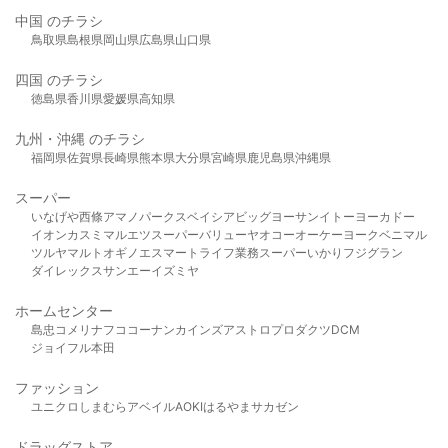
中国 のチラシ
鳥取県
島根県
岡山県
広島県
山口県
四国 のチラシ
徳島県
香川県
愛媛県
高知県
九州・沖縄 のチラシ
福岡県
佐賀県
長崎県
熊本県
大分県
宮崎県
鹿児島県
沖縄県
スーパー
いなげや
西條
アマノパークス
ベイシア
ビッグヨーサン
イトーヨーカドー
イオン
カスミ
マルエツ
スーパーバリュー
ヤオコー
オーケー
ヨークベニマル
ツルヤ
マルト
オギノ
エスマート
ライフ
業務スーパー
いかり
フジグラン
ダイレックス
サンエー
イズミヤ
ホームセンター
島忠
コメリ
ナフコ
コーナン
カインズ
アストロプロダクツ
DCM
ジョイフル本田
ファッション
ユニクロ
しまむら
アベイル
AOKI
はるやま
サカゼン
ドラッグストア