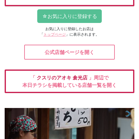
お気に入りに登録したお店は
「
トップページ
」に表示されます。
公式店舗ページを開く
「
クスリのアオキ
倉光店
」周辺で
本日チラシを掲載している店舗一覧を開く