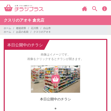
クスリのアオキ
倉光店
ホーム
都道府県
石川県
白山市
ホーム
お店の名前
クスリのアオキ
本日公開中のチラシ
画像はイメージです。
画像をクリックするとチラシが開きます。
本日公開中のチラシ