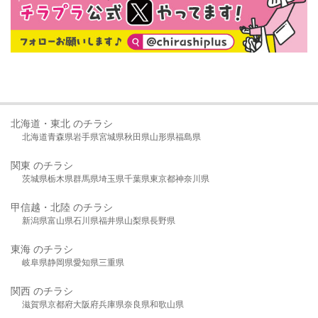
北海道・東北 のチラシ
北海道
青森県
岩手県
宮城県
秋田県
山形県
福島県
関東 のチラシ
茨城県
栃木県
群馬県
埼玉県
千葉県
東京都
神奈川県
甲信越・北陸 のチラシ
新潟県
富山県
石川県
福井県
山梨県
長野県
東海 のチラシ
岐阜県
静岡県
愛知県
三重県
関西 のチラシ
滋賀県
京都府
大阪府
兵庫県
奈良県
和歌山県