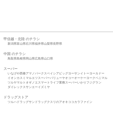
甲信越・北陸 のチラシ
新潟県
富山県
石川県
福井県
山梨県
長野県
中国 のチラシ
鳥取県
島根県
岡山県
広島県
山口県
スーパー
いなげや
西條
アマノパークス
ベイシア
ビッグヨーサン
イトーヨーカドー
イオン
カスミ
マルエツ
スーパーバリュー
ヤオコー
オーケー
ヨークベニマル
ツルヤ
マルト
オギノ
エスマート
ライフ
業務スーパー
いかり
フジグラン
ダイレックス
サンエー
イズミヤ
ドラッグストア
ツルハドラッグ
サンドラッグ
クスリのアオキ
ココカラファイン