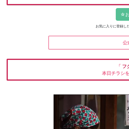
お気に入りに登録し
公
「
フ
本日チラシ