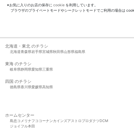
※お気に入りのお店の保存に
cookie
を利用しています。
ブラウザのプライベートモードやシークレットモードでご利用の場合は coo
北海道・東北 のチラシ
北海道
青森県
岩手県
宮城県
秋田県
山形県
福島県
東海 のチラシ
岐阜県
静岡県
愛知県
三重県
四国 のチラシ
徳島県
香川県
愛媛県
高知県
ホームセンター
島忠
コメリ
ナフコ
コーナン
カインズ
アストロプロダクツ
DCM
ジョイフル本田