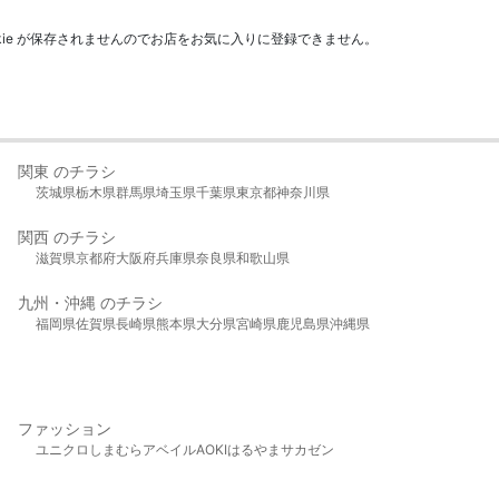
kie が保存されませんのでお店をお気に入りに登録できません。
関東 のチラシ
茨城県
栃木県
群馬県
埼玉県
千葉県
東京都
神奈川県
関西 のチラシ
滋賀県
京都府
大阪府
兵庫県
奈良県
和歌山県
九州・沖縄 のチラシ
福岡県
佐賀県
長崎県
熊本県
大分県
宮崎県
鹿児島県
沖縄県
ファッション
ユニクロ
しまむら
アベイル
AOKI
はるやま
サカゼン