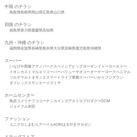
中国 のチラシ
鳥取県
島根県
岡山県
広島県
山口県
四国 のチラシ
徳島県
香川県
愛媛県
高知県
九州・沖縄 のチラシ
福岡県
佐賀県
長崎県
熊本県
大分県
宮崎県
鹿児島県
沖縄県
スーパー
いなげや
西條
アマノパークス
ベイシア
ビッグヨーサン
イトーヨーカドー
イオン
カスミ
マルエツ
スーパーバリュー
ヤオコー
オーケー
ヨークベニマル
ツルヤ
マルト
オギノ
エスマート
ライフ
業務スーパー
いかり
フジグラン
ダイレックス
サンエー
イズミヤ
ホームセンター
島忠
コメリ
ナフコ
コーナン
カインズ
アストロプロダクツ
DCM
ジョイフル本田
ファッション
ユニクロ
しまむら
アベイル
AOKI
はるやま
サカゼン
ドラッグストア