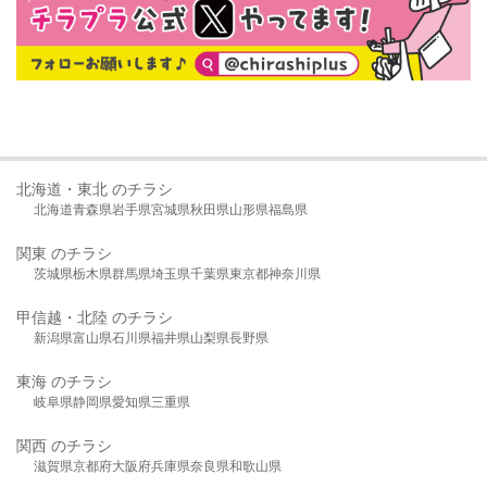
北海道・東北 のチラシ
北海道
青森県
岩手県
宮城県
秋田県
山形県
福島県
関東 のチラシ
茨城県
栃木県
群馬県
埼玉県
千葉県
東京都
神奈川県
甲信越・北陸 のチラシ
新潟県
富山県
石川県
福井県
山梨県
長野県
東海 のチラシ
岐阜県
静岡県
愛知県
三重県
関西 のチラシ
滋賀県
京都府
大阪府
兵庫県
奈良県
和歌山県