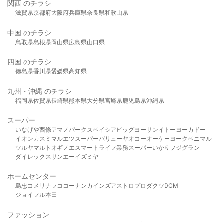
関西 のチラシ
滋賀県
京都府
大阪府
兵庫県
奈良県
和歌山県
中国 のチラシ
鳥取県
島根県
岡山県
広島県
山口県
四国 のチラシ
徳島県
香川県
愛媛県
高知県
九州・沖縄 のチラシ
福岡県
佐賀県
長崎県
熊本県
大分県
宮崎県
鹿児島県
沖縄県
スーパー
いなげや
西條
アマノパークス
ベイシア
ビッグヨーサン
イトーヨーカドー
イオン
カスミ
マルエツ
スーパーバリュー
ヤオコー
オーケー
ヨークベニマル
ツルヤ
マルト
オギノ
エスマート
ライフ
業務スーパー
いかり
フジグラン
ダイレックス
サンエー
イズミヤ
ホームセンター
島忠
コメリ
ナフコ
コーナン
カインズ
アストロプロダクツ
DCM
ジョイフル本田
ファッション