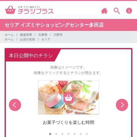
セリア
イズミヤショッピングセンター多田店
ホーム
都道府県
兵庫県
川西市
ホーム
お店の名前
セリア
本日公開中のチラシ
画像はイメージです。
画像をクリックするとチラシが開きます。
お菓子づくりを楽しむ時間