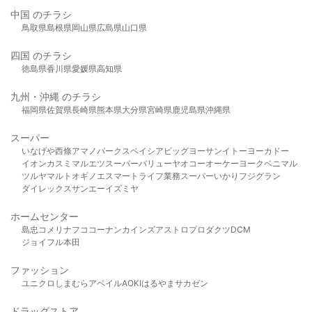
中国 のチラシ
鳥取県
島根県
岡山県
広島県
山口県
四国 のチラシ
徳島県
香川県
愛媛県
高知県
九州・沖縄 のチラシ
福岡県
佐賀県
長崎県
熊本県
大分県
宮崎県
鹿児島県
沖縄県
スーパー
いなげや
西條
アマノパークス
ベイシア
ビッグヨーサン
イトーヨーカドー
イオン
カスミ
マルエツ
スーパーバリュー
ヤオコー
オーケー
ヨークベニマル
ツルヤ
マルト
オギノ
エスマート
ライフ
業務スーパー
いかり
フジグラン
ダイレックス
サンエー
イズミヤ
ホームセンター
島忠
コメリ
ナフコ
コーナン
カインズ
アストロプロダクツ
DCM
ジョイフル本田
ファッション
ユニクロ
しまむら
アベイル
AOKI
はるやま
サカゼン
ドラッグストア