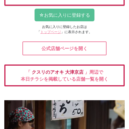
お気に入りに登録したお店は
「
トップページ
」に表示されます。
公式店舗ページを開く
「
クスリのアオキ
大津京店
」周辺で
本日チラシを掲載している店舗一覧を開く