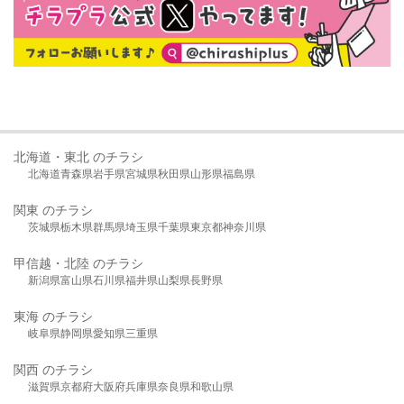
北海道・東北 のチラシ
北海道
青森県
岩手県
宮城県
秋田県
山形県
福島県
関東 のチラシ
茨城県
栃木県
群馬県
埼玉県
千葉県
東京都
神奈川県
甲信越・北陸 のチラシ
新潟県
富山県
石川県
福井県
山梨県
長野県
東海 のチラシ
岐阜県
静岡県
愛知県
三重県
関西 のチラシ
滋賀県
京都府
大阪府
兵庫県
奈良県
和歌山県