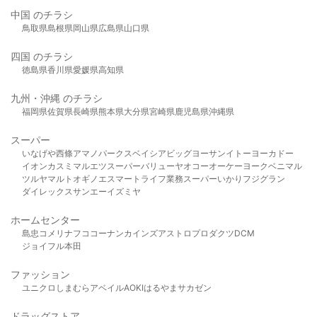
中国 のチラシ
鳥取県
島根県
岡山県
広島県
山口県
四国 のチラシ
徳島県
香川県
愛媛県
高知県
九州・沖縄 のチラシ
福岡県
佐賀県
長崎県
熊本県
大分県
宮崎県
鹿児島県
沖縄県
スーパー
いなげや
西條
アマノパークス
ベイシア
ビッグヨーサン
イトーヨーカドー
イオン
カスミ
マルエツ
スーパーバリュー
ヤオコー
オーケー
ヨークベニマル
ツルヤ
マルト
オギノ
エスマート
ライフ
業務スーパー
いかり
フジグラン
ダイレックス
サンエー
イズミヤ
ホームセンター
島忠
コメリ
ナフコ
コーナン
カインズ
アストロプロダクツ
DCM
ジョイフル本田
ファッション
ユニクロ
しまむら
アベイル
AOKI
はるやま
サカゼン
ドラッグストア