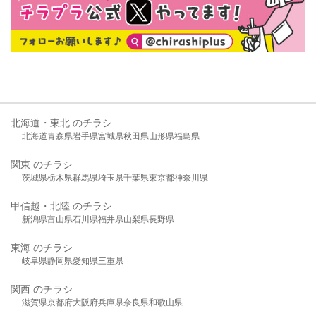
北海道・東北 のチラシ
北海道
青森県
岩手県
宮城県
秋田県
山形県
福島県
関東 のチラシ
茨城県
栃木県
群馬県
埼玉県
千葉県
東京都
神奈川県
甲信越・北陸 のチラシ
新潟県
富山県
石川県
福井県
山梨県
長野県
東海 のチラシ
岐阜県
静岡県
愛知県
三重県
関西 のチラシ
滋賀県
京都府
大阪府
兵庫県
奈良県
和歌山県