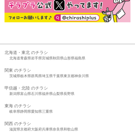
北海道・東北 のチラシ
北海道
青森県
岩手県
宮城県
秋田県
山形県
福島県
関東 のチラシ
茨城県
栃木県
群馬県
埼玉県
千葉県
東京都
神奈川県
甲信越・北陸 のチラシ
新潟県
富山県
石川県
福井県
山梨県
長野県
東海 のチラシ
岐阜県
静岡県
愛知県
三重県
関西 のチラシ
滋賀県
京都府
大阪府
兵庫県
奈良県
和歌山県