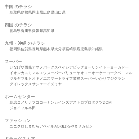
中国 のチラシ
鳥取県
島根県
岡山県
広島県
山口県
四国 のチラシ
徳島県
香川県
愛媛県
高知県
九州・沖縄 のチラシ
福岡県
佐賀県
長崎県
熊本県
大分県
宮崎県
鹿児島県
沖縄県
スーパー
いなげや
西條
アマノパークス
ベイシア
ビッグヨーサン
イトーヨーカドー
イオン
カスミ
マルエツ
スーパーバリュー
ヤオコー
オーケー
ヨークベニマル
ツルヤ
マルト
オギノ
エスマート
ライフ
業務スーパー
いかり
フジグラン
ダイレックス
サンエー
イズミヤ
ホームセンター
島忠
コメリ
ナフコ
コーナン
カインズ
アストロプロダクツ
DCM
ジョイフル本田
ファッション
ユニクロ
しまむら
アベイル
AOKI
はるやま
サカゼン
ドラッグストア