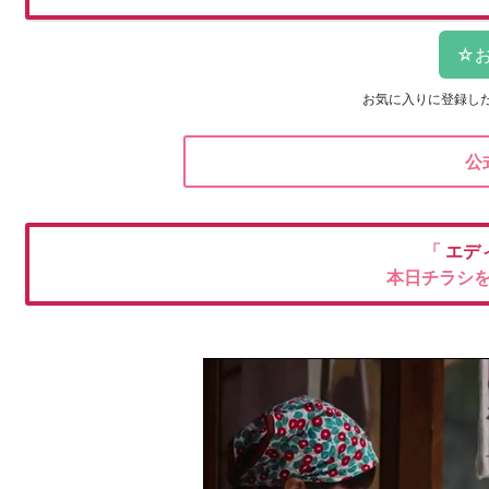
お気に入りに登録し
公
「
エデ
本日チラシ