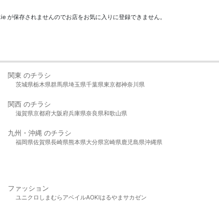
kie が保存されませんのでお店をお気に入りに登録できません。
関東 のチラシ
茨城県
栃木県
群馬県
埼玉県
千葉県
東京都
神奈川県
関西 のチラシ
滋賀県
京都府
大阪府
兵庫県
奈良県
和歌山県
九州・沖縄 のチラシ
福岡県
佐賀県
長崎県
熊本県
大分県
宮崎県
鹿児島県
沖縄県
ファッション
ユニクロ
しまむら
アベイル
AOKI
はるやま
サカゼン