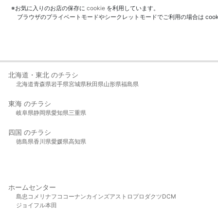
※お気に入りのお店の保存に
cookie
を利用しています。
ブラウザのプライベートモードやシークレットモードでご利用の場合は coo
北海道・東北 のチラシ
北海道
青森県
岩手県
宮城県
秋田県
山形県
福島県
東海 のチラシ
岐阜県
静岡県
愛知県
三重県
四国 のチラシ
徳島県
香川県
愛媛県
高知県
ホームセンター
島忠
コメリ
ナフコ
コーナン
カインズ
アストロプロダクツ
DCM
ジョイフル本田