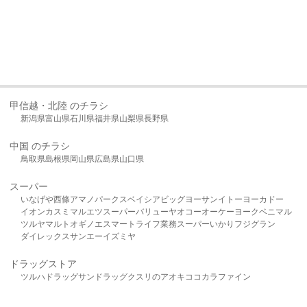
甲信越・北陸 のチラシ
新潟県
富山県
石川県
福井県
山梨県
長野県
中国 のチラシ
鳥取県
島根県
岡山県
広島県
山口県
スーパー
いなげや
西條
アマノパークス
ベイシア
ビッグヨーサン
イトーヨーカドー
イオン
カスミ
マルエツ
スーパーバリュー
ヤオコー
オーケー
ヨークベニマル
ツルヤ
マルト
オギノ
エスマート
ライフ
業務スーパー
いかり
フジグラン
ダイレックス
サンエー
イズミヤ
ドラッグストア
ツルハドラッグ
サンドラッグ
クスリのアオキ
ココカラファイン