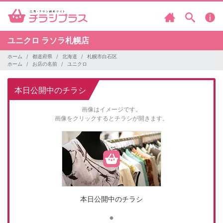
ユニクロ
ラソラ札幌店
ホーム
都道府県
北海道
札幌市白石区
ホーム
お店の名前
ユニクロ
本日公開中のチラシ
画像はイメージです。
画像をクリックするとチラシが開きます。
本日公開中のチラシ