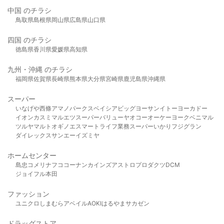
中国 のチラシ
鳥取県
島根県
岡山県
広島県
山口県
四国 のチラシ
徳島県
香川県
愛媛県
高知県
九州・沖縄 のチラシ
福岡県
佐賀県
長崎県
熊本県
大分県
宮崎県
鹿児島県
沖縄県
スーパー
いなげや
西條
アマノパークス
ベイシア
ビッグヨーサン
イトーヨーカドー
イオン
カスミ
マルエツ
スーパーバリュー
ヤオコー
オーケー
ヨークベニマル
ツルヤ
マルト
オギノ
エスマート
ライフ
業務スーパー
いかり
フジグラン
ダイレックス
サンエー
イズミヤ
ホームセンター
島忠
コメリ
ナフコ
コーナン
カインズ
アストロプロダクツ
DCM
ジョイフル本田
ファッション
ユニクロ
しまむら
アベイル
AOKI
はるやま
サカゼン
ドラッグストア