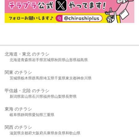
北海道・東北 のチラシ
北海道
青森県
岩手県
宮城県
秋田県
山形県
福島県
関東 のチラシ
茨城県
栃木県
群馬県
埼玉県
千葉県
東京都
神奈川県
甲信越・北陸 のチラシ
新潟県
富山県
石川県
福井県
山梨県
長野県
東海 のチラシ
岐阜県
静岡県
愛知県
三重県
関西 のチラシ
滋賀県
京都府
大阪府
兵庫県
奈良県
和歌山県