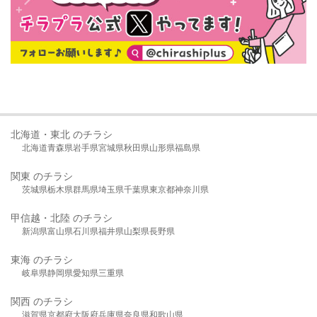
北海道・東北 のチラシ
北海道
青森県
岩手県
宮城県
秋田県
山形県
福島県
関東 のチラシ
茨城県
栃木県
群馬県
埼玉県
千葉県
東京都
神奈川県
甲信越・北陸 のチラシ
新潟県
富山県
石川県
福井県
山梨県
長野県
東海 のチラシ
岐阜県
静岡県
愛知県
三重県
関西 のチラシ
滋賀県
京都府
大阪府
兵庫県
奈良県
和歌山県