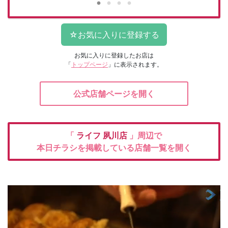
お気に入りに登録したお店は
「
トップページ
」に表示されます。
公式店舗ページを開く
「
ライフ
夙川店
」周辺で
本日チラシを掲載している店舗一覧を開く