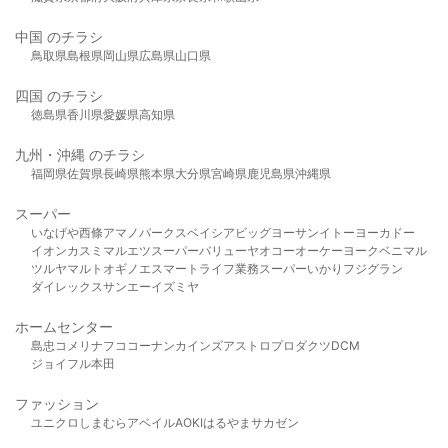
中国 のチラシ
鳥取県
島根県
岡山県
広島県
山口県
四国 のチラシ
徳島県
香川県
愛媛県
高知県
九州・沖縄 のチラシ
福岡県
佐賀県
長崎県
熊本県
大分県
宮崎県
鹿児島県
沖縄県
スーパー
いなげや
西條
アマノパークス
ベイシア
ビッグヨーサン
イトーヨーカドー
イオン
カスミ
マルエツ
スーパーバリュー
ヤオコー
オーケー
ヨークベニマル
ツルヤ
マルト
オギノ
エスマート
ライフ
業務スーパー
いかり
フジグラン
ダイレックス
サンエー
イズミヤ
ホームセンター
島忠
コメリ
ナフコ
コーナン
カインズ
アストロプロダクツ
DCM
ジョイフル本田
ファッション
ユニクロ
しまむら
アベイル
AOKI
はるやま
サカゼン