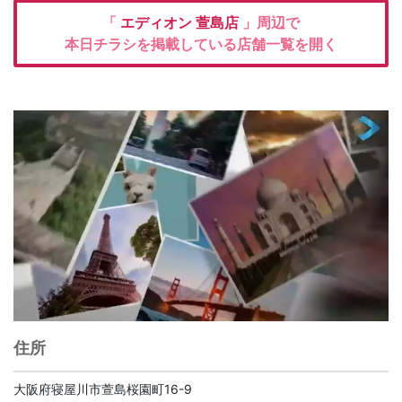
「
エディオン
萱島店
」周辺で
本日チラシを掲載している店舗一覧を開く
住所
大阪府寝屋川市萱島桜園町16-9