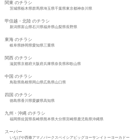
関東 のチラシ
茨城県
栃木県
群馬県
埼玉県
千葉県
東京都
神奈川県
甲信越・北陸 のチラシ
新潟県
富山県
石川県
福井県
山梨県
長野県
東海 のチラシ
岐阜県
静岡県
愛知県
三重県
関西 のチラシ
滋賀県
京都府
大阪府
兵庫県
奈良県
和歌山県
中国 のチラシ
鳥取県
島根県
岡山県
広島県
山口県
四国 のチラシ
徳島県
香川県
愛媛県
高知県
九州・沖縄 のチラシ
福岡県
佐賀県
長崎県
熊本県
大分県
宮崎県
鹿児島県
沖縄県
スーパー
いなげや
西條
アマノパークス
ベイシア
ビッグヨーサン
イトーヨーカドー