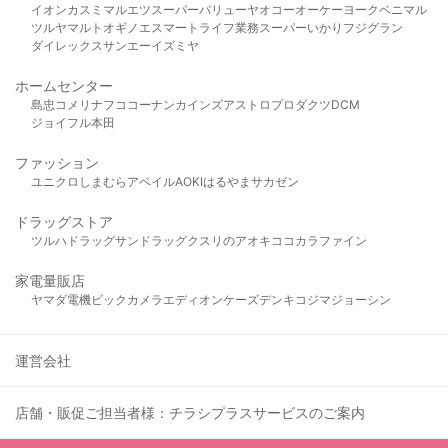
イオン
カスミ
マルエツ
スーパーバリュー
ヤオコー
オーケー
ヨークベニマル
ツルヤ
マルト
オギノ
エスマート
ライフ
業務スーパー
いかり
フジグラン
ダイレックス
サンエー
イズミヤ
ホームセンター
島忠
コメリ
ナフコ
コーナン
カインズ
アストロプロダクツ
DCM
ジョイフル本田
ファッション
ユニクロ
しまむら
アベイル
AOKI
はるやま
サカゼン
ドラッグストア
ツルハドラッグ
サンドラッグ
クスリのアオキ
ココカラファイン
家電量販店
ヤマダ電機
ビックカメラ
エディオン
ケーズデンキ
コジマ
ジョーシン
運営会社
店舗・販促ご担当者様：チラシプラスサービスのご案内