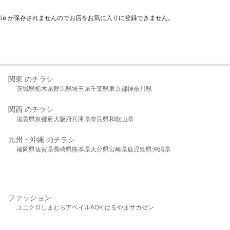
kie が保存されませんのでお店をお気に入りに登録できません。
関東 のチラシ
茨城県
栃木県
群馬県
埼玉県
千葉県
東京都
神奈川県
関西 のチラシ
滋賀県
京都府
大阪府
兵庫県
奈良県
和歌山県
九州・沖縄 のチラシ
福岡県
佐賀県
長崎県
熊本県
大分県
宮崎県
鹿児島県
沖縄県
ファッション
ユニクロ
しまむら
アベイル
AOKI
はるやま
サカゼン