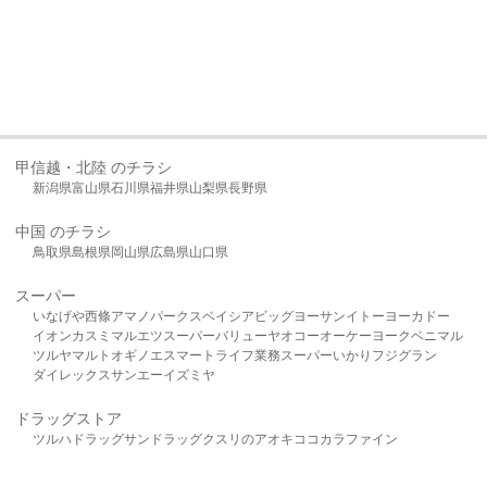
甲信越・北陸 のチラシ
新潟県
富山県
石川県
福井県
山梨県
長野県
中国 のチラシ
鳥取県
島根県
岡山県
広島県
山口県
スーパー
いなげや
西條
アマノパークス
ベイシア
ビッグヨーサン
イトーヨーカドー
イオン
カスミ
マルエツ
スーパーバリュー
ヤオコー
オーケー
ヨークベニマル
ツルヤ
マルト
オギノ
エスマート
ライフ
業務スーパー
いかり
フジグラン
ダイレックス
サンエー
イズミヤ
ドラッグストア
ツルハドラッグ
サンドラッグ
クスリのアオキ
ココカラファイン