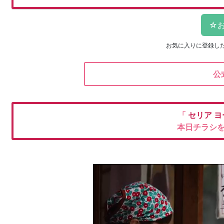
お気に入りに登録し
公
「
セリア
ヨ
本日チラシ