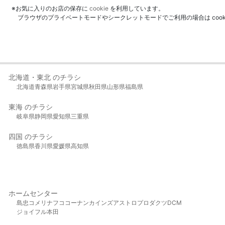
※お気に入りのお店の保存に
cookie
を利用しています。
ブラウザのプライベートモードやシークレットモードでご利用の場合は coo
北海道・東北 のチラシ
北海道
青森県
岩手県
宮城県
秋田県
山形県
福島県
東海 のチラシ
岐阜県
静岡県
愛知県
三重県
四国 のチラシ
徳島県
香川県
愛媛県
高知県
ホームセンター
島忠
コメリ
ナフコ
コーナン
カインズ
アストロプロダクツ
DCM
ジョイフル本田