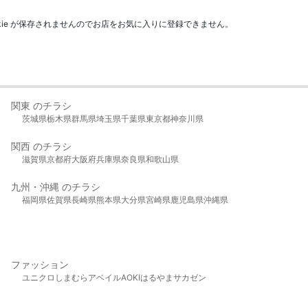
kie が保存されませんのでお店をお気に入りに登録できません。
関東 のチラシ
茨城県
栃木県
群馬県
埼玉県
千葉県
東京都
神奈川県
関西 のチラシ
滋賀県
京都府
大阪府
兵庫県
奈良県
和歌山県
九州・沖縄 のチラシ
福岡県
佐賀県
長崎県
熊本県
大分県
宮崎県
鹿児島県
沖縄県
ファッション
ユニクロ
しまむら
アベイル
AOKI
はるやま
サカゼン