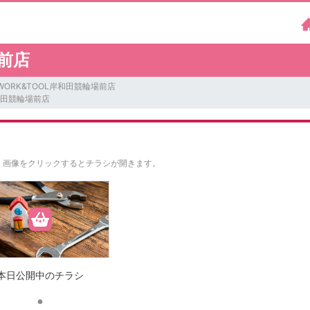
場前店
WORK&TOOL岸和田競輪場前店
岸和田競輪場前店
。
画像をクリックするとチラシが開きます。
本日公開中のチラシ