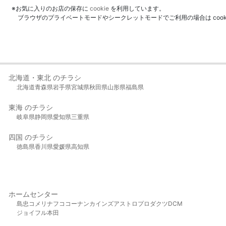
※お気に入りのお店の保存に
cookie
を利用しています。
ブラウザのプライベートモードやシークレットモードでご利用の場合は coo
北海道・東北 のチラシ
北海道
青森県
岩手県
宮城県
秋田県
山形県
福島県
東海 のチラシ
岐阜県
静岡県
愛知県
三重県
四国 のチラシ
徳島県
香川県
愛媛県
高知県
ホームセンター
島忠
コメリ
ナフコ
コーナン
カインズ
アストロプロダクツ
DCM
ジョイフル本田