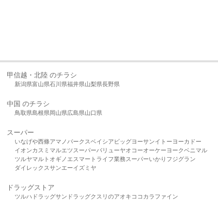
甲信越・北陸 のチラシ
新潟県
富山県
石川県
福井県
山梨県
長野県
中国 のチラシ
鳥取県
島根県
岡山県
広島県
山口県
スーパー
いなげや
西條
アマノパークス
ベイシア
ビッグヨーサン
イトーヨーカドー
イオン
カスミ
マルエツ
スーパーバリュー
ヤオコー
オーケー
ヨークベニマル
ツルヤ
マルト
オギノ
エスマート
ライフ
業務スーパー
いかり
フジグラン
ダイレックス
サンエー
イズミヤ
ドラッグストア
ツルハドラッグ
サンドラッグ
クスリのアオキ
ココカラファイン