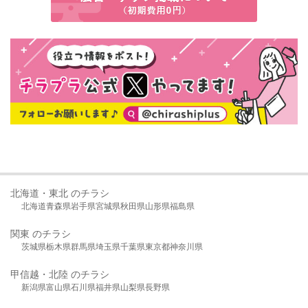
北海道・東北 のチラシ
北海道
青森県
岩手県
宮城県
秋田県
山形県
福島県
関東 のチラシ
茨城県
栃木県
群馬県
埼玉県
千葉県
東京都
神奈川県
甲信越・北陸 のチラシ
新潟県
富山県
石川県
福井県
山梨県
長野県