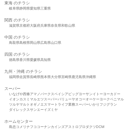
東海 のチラシ
岐阜県
静岡県
愛知県
三重県
関西 のチラシ
滋賀県
京都府
大阪府
兵庫県
奈良県
和歌山県
中国 のチラシ
鳥取県
島根県
岡山県
広島県
山口県
四国 のチラシ
徳島県
香川県
愛媛県
高知県
九州・沖縄 のチラシ
福岡県
佐賀県
長崎県
熊本県
大分県
宮崎県
鹿児島県
沖縄県
スーパー
いなげや
西條
アマノパークス
ベイシア
ビッグヨーサン
イトーヨーカドー
イオン
カスミ
マルエツ
スーパーバリュー
ヤオコー
オーケー
ヨークベニマル
ツルヤ
マルト
オギノ
エスマート
ライフ
業務スーパー
いかり
フジグラン
ダイレックス
サンエー
イズミヤ
ホームセンター
島忠
コメリ
ナフコ
コーナン
カインズ
アストロプロダクツ
DCM