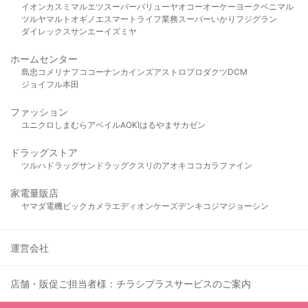
イオン
カスミ
マルエツ
スーパーバリュー
ヤオコー
オーケー
ヨークベニマル
ツルヤ
マルト
オギノ
エスマート
ライフ
業務スーパー
いかり
フジグラン
ダイレックス
サンエー
イズミヤ
ホームセンター
島忠
コメリ
ナフコ
コーナン
カインズ
アストロプロダクツ
DCM
ジョイフル本田
ファッション
ユニクロ
しまむら
アベイル
AOKI
はるやま
サカゼン
ドラッグストア
ツルハドラッグ
サンドラッグ
クスリのアオキ
ココカラファイン
家電量販店
ヤマダ電機
ビックカメラ
エディオン
ケーズデンキ
コジマ
ジョーシン
運営会社
店舗・販促ご担当者様：チラシプラスサービスのご案内