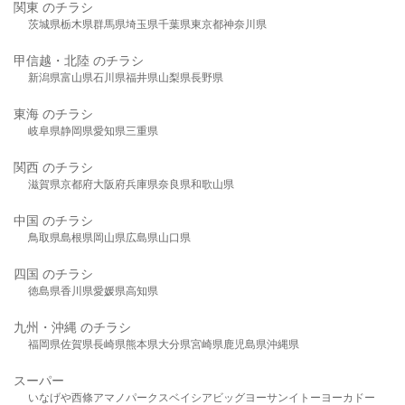
関東 のチラシ
茨城県
栃木県
群馬県
埼玉県
千葉県
東京都
神奈川県
甲信越・北陸 のチラシ
新潟県
富山県
石川県
福井県
山梨県
長野県
東海 のチラシ
岐阜県
静岡県
愛知県
三重県
関西 のチラシ
滋賀県
京都府
大阪府
兵庫県
奈良県
和歌山県
中国 のチラシ
鳥取県
島根県
岡山県
広島県
山口県
四国 のチラシ
徳島県
香川県
愛媛県
高知県
九州・沖縄 のチラシ
福岡県
佐賀県
長崎県
熊本県
大分県
宮崎県
鹿児島県
沖縄県
スーパー
いなげや
西條
アマノパークス
ベイシア
ビッグヨーサン
イトーヨーカドー