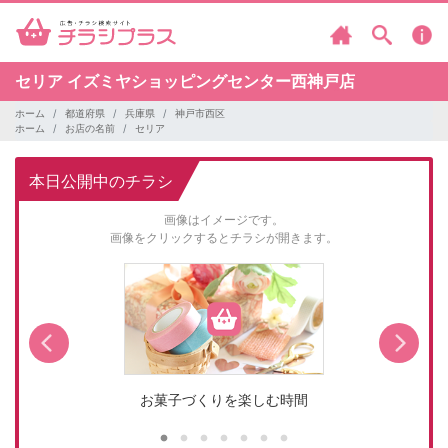
セリア
イズミヤショッピングセンター西神戸店
ホーム
都道府県
兵庫県
神戸市西区
ホーム
お店の名前
セリア
本日公開中のチラシ
画像はイメージです。
画像をクリックするとチラシが開きます。
お菓子づくりを楽しむ時間