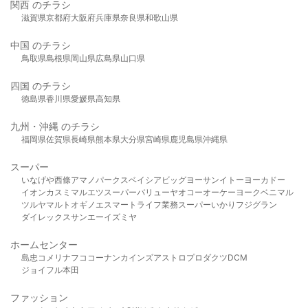
関西 のチラシ
滋賀県
京都府
大阪府
兵庫県
奈良県
和歌山県
中国 のチラシ
鳥取県
島根県
岡山県
広島県
山口県
四国 のチラシ
徳島県
香川県
愛媛県
高知県
九州・沖縄 のチラシ
福岡県
佐賀県
長崎県
熊本県
大分県
宮崎県
鹿児島県
沖縄県
スーパー
いなげや
西條
アマノパークス
ベイシア
ビッグヨーサン
イトーヨーカドー
イオン
カスミ
マルエツ
スーパーバリュー
ヤオコー
オーケー
ヨークベニマル
ツルヤ
マルト
オギノ
エスマート
ライフ
業務スーパー
いかり
フジグラン
ダイレックス
サンエー
イズミヤ
ホームセンター
島忠
コメリ
ナフコ
コーナン
カインズ
アストロプロダクツ
DCM
ジョイフル本田
ファッション