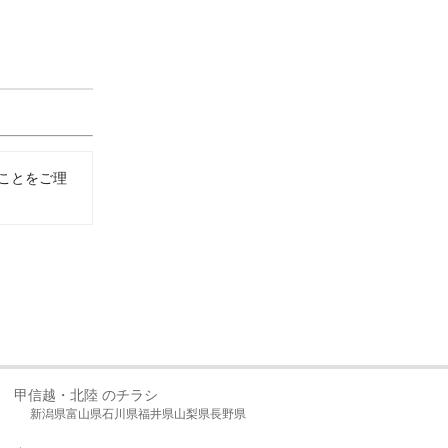
ことをご理
甲信越・北陸 のチラシ
新潟県
富山県
石川県
福井県
山梨県
長野県