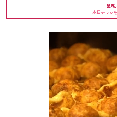
「
業務
本日チラシ