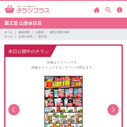
薬王堂
山形余目店
ホーム
都道府県
山形県
東田川郡庄内町
ホーム
お店の名前
薬王堂
本日公開中のチラシ
画像はイメージです。
画像をクリックするとチラシが開きます。