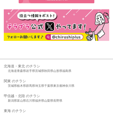
北海道・東北 のチラシ
北海道
青森県
岩手県
宮城県
秋田県
山形県
福島県
関東 のチラシ
茨城県
栃木県
群馬県
埼玉県
千葉県
東京都
神奈川県
甲信越・北陸 のチラシ
新潟県
富山県
石川県
福井県
山梨県
長野県
東海 のチラシ