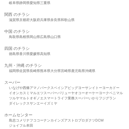
岐阜県
静岡県
愛知県
三重県
関西 のチラシ
滋賀県
京都府
大阪府
兵庫県
奈良県
和歌山県
中国 のチラシ
鳥取県
島根県
岡山県
広島県
山口県
四国 のチラシ
徳島県
香川県
愛媛県
高知県
九州・沖縄 のチラシ
福岡県
佐賀県
長崎県
熊本県
大分県
宮崎県
鹿児島県
沖縄県
スーパー
いなげや
西條
アマノパークス
ベイシア
ビッグヨーサン
イトーヨーカドー
イオン
カスミ
マルエツ
スーパーバリュー
ヤオコー
オーケー
ヨークベニマル
ツルヤ
マルト
オギノ
エスマート
ライフ
業務スーパー
いかり
フジグラン
ダイレックス
サンエー
イズミヤ
ホームセンター
島忠
コメリ
ナフコ
コーナン
カインズ
アストロプロダクツ
DCM
ジョイフル本田