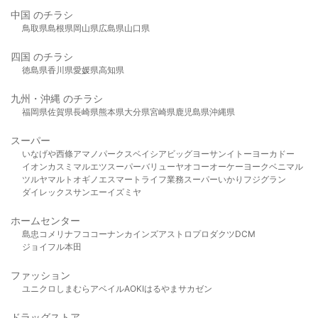
中国 のチラシ
鳥取県
島根県
岡山県
広島県
山口県
四国 のチラシ
徳島県
香川県
愛媛県
高知県
九州・沖縄 のチラシ
福岡県
佐賀県
長崎県
熊本県
大分県
宮崎県
鹿児島県
沖縄県
スーパー
いなげや
西條
アマノパークス
ベイシア
ビッグヨーサン
イトーヨーカドー
イオン
カスミ
マルエツ
スーパーバリュー
ヤオコー
オーケー
ヨークベニマル
ツルヤ
マルト
オギノ
エスマート
ライフ
業務スーパー
いかり
フジグラン
ダイレックス
サンエー
イズミヤ
ホームセンター
島忠
コメリ
ナフコ
コーナン
カインズ
アストロプロダクツ
DCM
ジョイフル本田
ファッション
ユニクロ
しまむら
アベイル
AOKI
はるやま
サカゼン
ドラッグストア