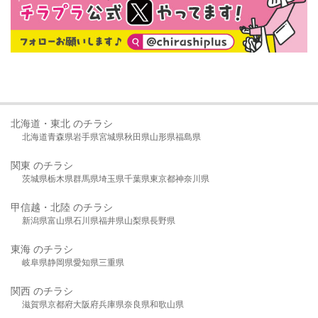
北海道・東北 のチラシ
北海道
青森県
岩手県
宮城県
秋田県
山形県
福島県
関東 のチラシ
茨城県
栃木県
群馬県
埼玉県
千葉県
東京都
神奈川県
甲信越・北陸 のチラシ
新潟県
富山県
石川県
福井県
山梨県
長野県
東海 のチラシ
岐阜県
静岡県
愛知県
三重県
関西 のチラシ
滋賀県
京都府
大阪府
兵庫県
奈良県
和歌山県