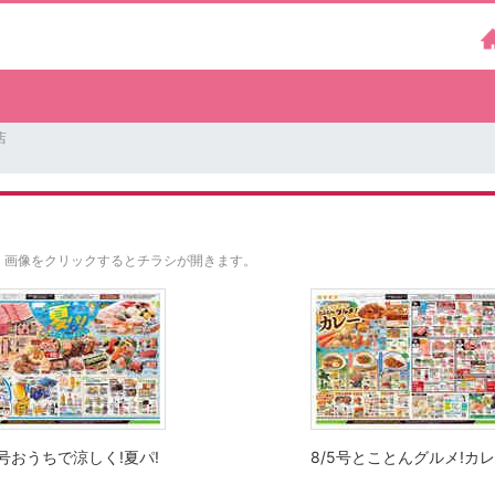
店
。
画像をクリックするとチラシが開きます。
8号おうちで涼しく!夏パ!
8/5号とことんグルメ!カ