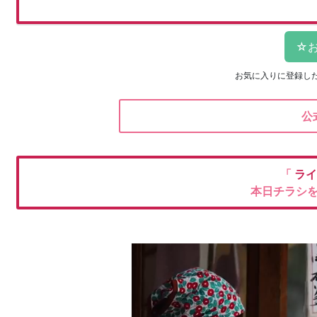
お気に入りに登録し
公
「
ラ
本日チラシ