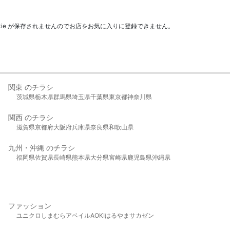
kie が保存されませんのでお店をお気に入りに登録できません。
関東 のチラシ
茨城県
栃木県
群馬県
埼玉県
千葉県
東京都
神奈川県
関西 のチラシ
滋賀県
京都府
大阪府
兵庫県
奈良県
和歌山県
九州・沖縄 のチラシ
福岡県
佐賀県
長崎県
熊本県
大分県
宮崎県
鹿児島県
沖縄県
ファッション
ユニクロ
しまむら
アベイル
AOKI
はるやま
サカゼン