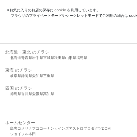
※お気に入りのお店の保存に
cookie
を利用しています。
ブラウザのプライベートモードやシークレットモードでご利用の場合は coo
北海道・東北 のチラシ
北海道
青森県
岩手県
宮城県
秋田県
山形県
福島県
東海 のチラシ
岐阜県
静岡県
愛知県
三重県
四国 のチラシ
徳島県
香川県
愛媛県
高知県
ホームセンター
島忠
コメリ
ナフコ
コーナン
カインズ
アストロプロダクツ
DCM
ジョイフル本田