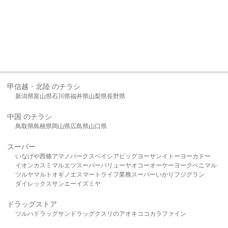
甲信越・北陸 のチラシ
新潟県
富山県
石川県
福井県
山梨県
長野県
中国 のチラシ
鳥取県
島根県
岡山県
広島県
山口県
スーパー
いなげや
西條
アマノパークス
ベイシア
ビッグヨーサン
イトーヨーカドー
イオン
カスミ
マルエツ
スーパーバリュー
ヤオコー
オーケー
ヨークベニマル
ツルヤ
マルト
オギノ
エスマート
ライフ
業務スーパー
いかり
フジグラン
ダイレックス
サンエー
イズミヤ
ドラッグストア
ツルハドラッグ
サンドラッグ
クスリのアオキ
ココカラファイン