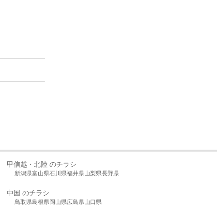
甲信越・北陸 のチラシ
新潟県
富山県
石川県
福井県
山梨県
長野県
中国 のチラシ
鳥取県
島根県
岡山県
広島県
山口県