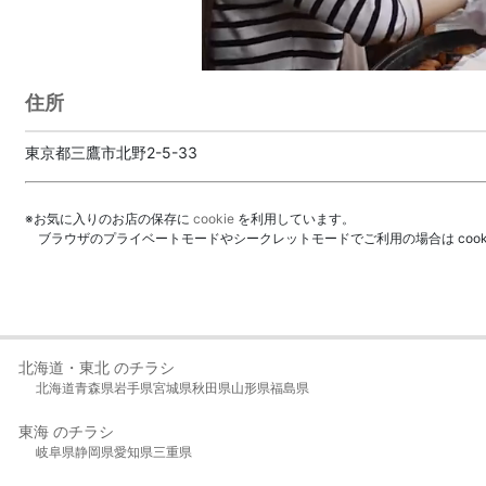
住所
東京都三鷹市北野2-5-33
※お気に入りのお店の保存に
cookie
を利用しています。
ブラウザのプライベートモードやシークレットモードでご利用の場合は coo
北海道・東北 のチラシ
北海道
青森県
岩手県
宮城県
秋田県
山形県
福島県
東海 のチラシ
岐阜県
静岡県
愛知県
三重県