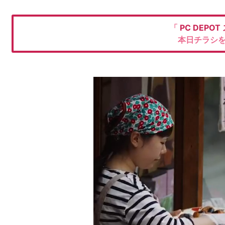
「
PC DEPOT
本日チラシ