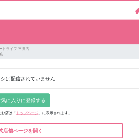
スマートライフ 三鷹店
店
ラシは配信されていません
たお店は
「
トップページ
」に表示されます。
式店舗ページを開く