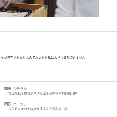
kie が保存されませんのでお店をお気に入りに登録できません。
関東 のチラシ
茨城県
栃木県
群馬県
埼玉県
千葉県
東京都
神奈川県
関西 のチラシ
滋賀県
京都府
大阪府
兵庫県
奈良県
和歌山県