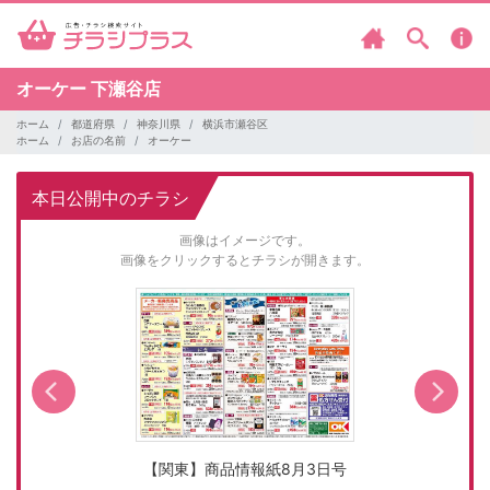
オーケー
下瀬谷店
ホーム
都道府県
神奈川県
横浜市瀬谷区
ホーム
お店の名前
オーケー
本日公開中のチラシ
画像はイメージです。
画像をクリックするとチラシが開きます。
【関東】商品情報紙8月3日号