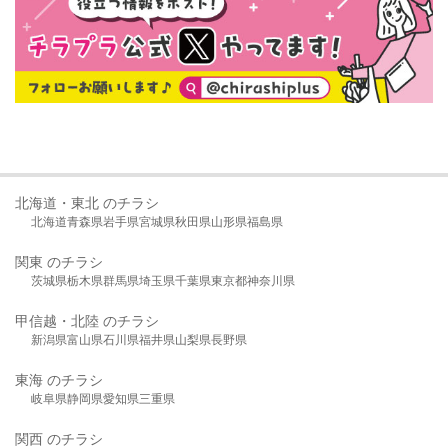
北海道・東北 のチラシ
北海道
青森県
岩手県
宮城県
秋田県
山形県
福島県
関東 のチラシ
茨城県
栃木県
群馬県
埼玉県
千葉県
東京都
神奈川県
甲信越・北陸 のチラシ
新潟県
富山県
石川県
福井県
山梨県
長野県
東海 のチラシ
岐阜県
静岡県
愛知県
三重県
関西 のチラシ