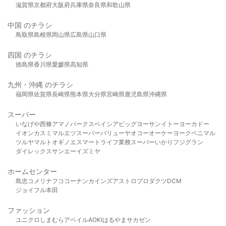
滋賀県
京都府
大阪府
兵庫県
奈良県
和歌山県
中国 のチラシ
鳥取県
島根県
岡山県
広島県
山口県
四国 のチラシ
徳島県
香川県
愛媛県
高知県
九州・沖縄 のチラシ
福岡県
佐賀県
長崎県
熊本県
大分県
宮崎県
鹿児島県
沖縄県
スーパー
いなげや
西條
アマノパークス
ベイシア
ビッグヨーサン
イトーヨーカドー
イオン
カスミ
マルエツ
スーパーバリュー
ヤオコー
オーケー
ヨークベニマル
ツルヤ
マルト
オギノ
エスマート
ライフ
業務スーパー
いかり
フジグラン
ダイレックス
サンエー
イズミヤ
ホームセンター
島忠
コメリ
ナフコ
コーナン
カインズ
アストロプロダクツ
DCM
ジョイフル本田
ファッション
ユニクロ
しまむら
アベイル
AOKI
はるやま
サカゼン