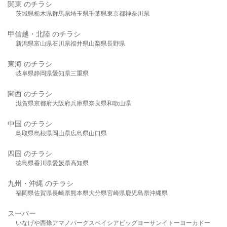
関東 のチラシ
茨城県
栃木県
群馬県
埼玉県
千葉県
東京都
神奈川県
甲信越・北陸 のチラシ
新潟県
富山県
石川県
福井県
山梨県
長野県
東海 のチラシ
岐阜県
静岡県
愛知県
三重県
関西 のチラシ
滋賀県
京都府
大阪府
兵庫県
奈良県
和歌山県
中国 のチラシ
鳥取県
島根県
岡山県
広島県
山口県
四国 のチラシ
徳島県
香川県
愛媛県
高知県
九州・沖縄 のチラシ
福岡県
佐賀県
長崎県
熊本県
大分県
宮崎県
鹿児島県
沖縄県
スーパー
いなげや
西條
アマノパークス
ベイシア
ビッグヨーサン
イトーヨーカドー