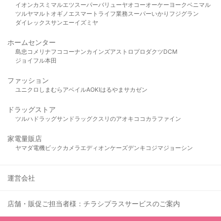
イオン
カスミ
マルエツ
スーパーバリュー
ヤオコー
オーケー
ヨークベニマル
ツルヤ
マルト
オギノ
エスマート
ライフ
業務スーパー
いかり
フジグラン
ダイレックス
サンエー
イズミヤ
ホームセンター
島忠
コメリ
ナフコ
コーナン
カインズ
アストロプロダクツ
DCM
ジョイフル本田
ファッション
ユニクロ
しまむら
アベイル
AOKI
はるやま
サカゼン
ドラッグストア
ツルハドラッグ
サンドラッグ
クスリのアオキ
ココカラファイン
家電量販店
ヤマダ電機
ビックカメラ
エディオン
ケーズデンキ
コジマ
ジョーシン
運営会社
店舗・販促ご担当者様：チラシプラスサービスのご案内