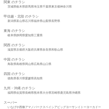
関東 のチラシ
茨城県
栃木県
群馬県
埼玉県
千葉県
東京都
神奈川県
甲信越・北陸 のチラシ
新潟県
富山県
石川県
福井県
山梨県
長野県
東海 のチラシ
岐阜県
静岡県
愛知県
三重県
関西 のチラシ
滋賀県
京都府
大阪府
兵庫県
奈良県
和歌山県
中国 のチラシ
鳥取県
島根県
岡山県
広島県
山口県
四国 のチラシ
徳島県
香川県
愛媛県
高知県
九州・沖縄 のチラシ
福岡県
佐賀県
長崎県
熊本県
大分県
宮崎県
鹿児島県
沖縄県
スーパー
いなげや
西條
アマノパークス
ベイシア
ビッグヨーサン
イトーヨーカドー