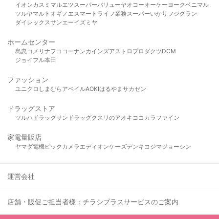
イオン
カスミ
マルエツ
スーパーバリュー
ヤオコー
オーケー
ヨークベニマル
ツルヤ
マルト
オギノ
エスマート
ライフ
業務スーパー
いかり
フジグラン
ダイレックス
サンエー
イズミヤ
ホームセンター
島忠
コメリ
ナフコ
コーナン
カインズ
アストロプロダクツ
DCM
ジョイフル本田
ファッション
ユニクロ
しまむら
アベイル
AOKI
はるやま
サカゼン
ドラッグストア
ツルハドラッグ
サンドラッグ
クスリのアオキ
ココカラファイン
家電量販店
ヤマダ電機
ビックカメラ
エディオン
ケーズデンキ
コジマ
ジョーシン
運営会社
店舗・販促ご担当者様：チラシプラスサービスのご案内