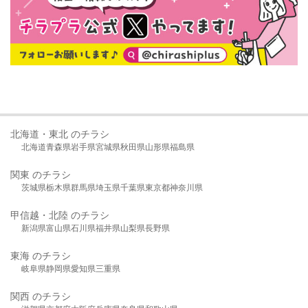
北海道・東北 のチラシ
北海道
青森県
岩手県
宮城県
秋田県
山形県
福島県
関東 のチラシ
茨城県
栃木県
群馬県
埼玉県
千葉県
東京都
神奈川県
甲信越・北陸 のチラシ
新潟県
富山県
石川県
福井県
山梨県
長野県
東海 のチラシ
岐阜県
静岡県
愛知県
三重県
関西 のチラシ