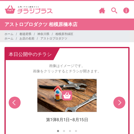
アストロプロダクツ
相模原橋本店
ホーム
都道府県
神奈川県
相模原市緑区
ホーム
お店の名前
アストロプロダクツ
本日公開中のチラシ
画像はイメージです。
画像をクリックするとチラシが開きます。
第1弾8月1日~8月15日