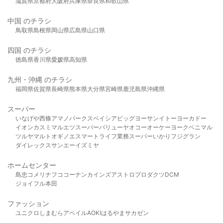
滋賀県
京都府
大阪府
兵庫県
奈良県
和歌山県
中国 のチラシ
鳥取県
島根県
岡山県
広島県
山口県
四国 のチラシ
徳島県
香川県
愛媛県
高知県
九州・沖縄 のチラシ
福岡県
佐賀県
長崎県
熊本県
大分県
宮崎県
鹿児島県
沖縄県
スーパー
いなげや
西條
アマノパークス
ベイシア
ビッグヨーサン
イトーヨーカドー
イオン
カスミ
マルエツ
スーパーバリュー
ヤオコー
オーケー
ヨークベニマル
ツルヤ
マルト
オギノ
エスマート
ライフ
業務スーパー
いかり
フジグラン
ダイレックス
サンエー
イズミヤ
ホームセンター
島忠
コメリ
ナフコ
コーナン
カインズ
アストロプロダクツ
DCM
ジョイフル本田
ファッション
ユニクロ
しまむら
アベイル
AOKI
はるやま
サカゼン