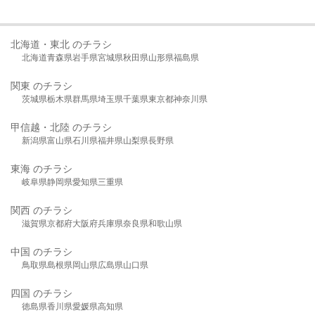
北海道・東北 のチラシ
北海道
青森県
岩手県
宮城県
秋田県
山形県
福島県
関東 のチラシ
茨城県
栃木県
群馬県
埼玉県
千葉県
東京都
神奈川県
甲信越・北陸 のチラシ
新潟県
富山県
石川県
福井県
山梨県
長野県
東海 のチラシ
岐阜県
静岡県
愛知県
三重県
関西 のチラシ
滋賀県
京都府
大阪府
兵庫県
奈良県
和歌山県
中国 のチラシ
鳥取県
島根県
岡山県
広島県
山口県
四国 のチラシ
徳島県
香川県
愛媛県
高知県