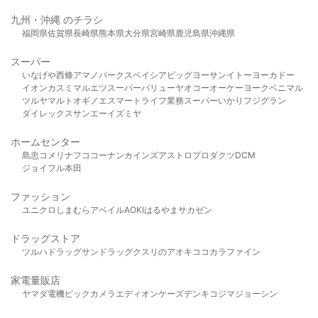
九州・沖縄 のチラシ
福岡県
佐賀県
長崎県
熊本県
大分県
宮崎県
鹿児島県
沖縄県
スーパー
いなげや
西條
アマノパークス
ベイシア
ビッグヨーサン
イトーヨーカドー
イオン
カスミ
マルエツ
スーパーバリュー
ヤオコー
オーケー
ヨークベニマル
ツルヤ
マルト
オギノ
エスマート
ライフ
業務スーパー
いかり
フジグラン
ダイレックス
サンエー
イズミヤ
ホームセンター
島忠
コメリ
ナフコ
コーナン
カインズ
アストロプロダクツ
DCM
ジョイフル本田
ファッション
ユニクロ
しまむら
アベイル
AOKI
はるやま
サカゼン
ドラッグストア
ツルハドラッグ
サンドラッグ
クスリのアオキ
ココカラファイン
家電量販店
ヤマダ電機
ビックカメラ
エディオン
ケーズデンキ
コジマ
ジョーシン