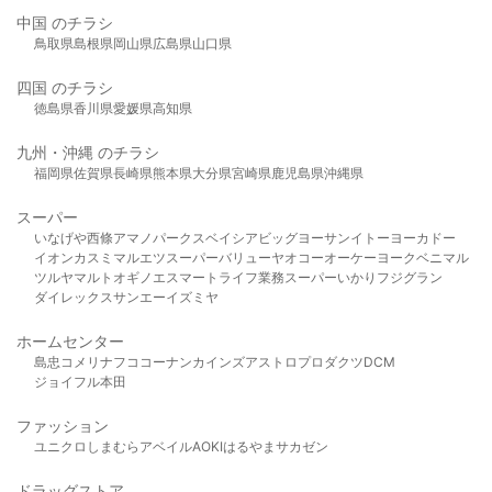
中国 のチラシ
鳥取県
島根県
岡山県
広島県
山口県
四国 のチラシ
徳島県
香川県
愛媛県
高知県
九州・沖縄 のチラシ
福岡県
佐賀県
長崎県
熊本県
大分県
宮崎県
鹿児島県
沖縄県
スーパー
いなげや
西條
アマノパークス
ベイシア
ビッグヨーサン
イトーヨーカドー
イオン
カスミ
マルエツ
スーパーバリュー
ヤオコー
オーケー
ヨークベニマル
ツルヤ
マルト
オギノ
エスマート
ライフ
業務スーパー
いかり
フジグラン
ダイレックス
サンエー
イズミヤ
ホームセンター
島忠
コメリ
ナフコ
コーナン
カインズ
アストロプロダクツ
DCM
ジョイフル本田
ファッション
ユニクロ
しまむら
アベイル
AOKI
はるやま
サカゼン
ドラッグストア