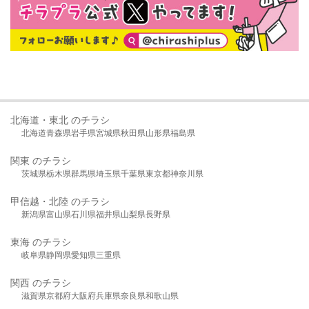
北海道・東北 のチラシ
北海道
青森県
岩手県
宮城県
秋田県
山形県
福島県
関東 のチラシ
茨城県
栃木県
群馬県
埼玉県
千葉県
東京都
神奈川県
甲信越・北陸 のチラシ
新潟県
富山県
石川県
福井県
山梨県
長野県
東海 のチラシ
岐阜県
静岡県
愛知県
三重県
関西 のチラシ
滋賀県
京都府
大阪府
兵庫県
奈良県
和歌山県